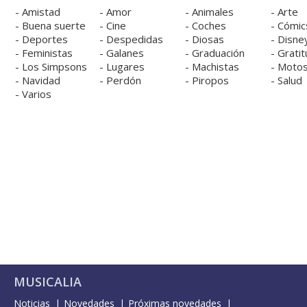
-
Amistad
-
Amor
-
Animales
-
Arte
-
Buena suerte
-
Cine
-
Coches
-
Cómic
-
Deportes
-
Despedidas
-
Diosas
-
Disne
-
Feministas
-
Galanes
-
Graduación
-
Gratit
-
Los Simpsons
-
Lugares
-
Machistas
-
Moto
-
Navidad
-
Perdón
-
Piropos
-
Salud
-
Varios
MUSICALIA
Noticias
Novedades
Próximas novedades