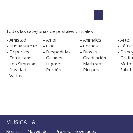
1
Todas las categorías de postales virtuales
-
Amistad
-
Amor
-
Animales
-
Arte
-
Buena suerte
-
Cine
-
Coches
-
Cómic
-
Deportes
-
Despedidas
-
Diosas
-
Disne
-
Feministas
-
Galanes
-
Graduación
-
Gratit
-
Los Simpsons
-
Lugares
-
Machistas
-
Moto
-
Navidad
-
Perdón
-
Piropos
-
Salud
-
Varios
MUSICALIA
Noticias
Novedades
Próximas novedades