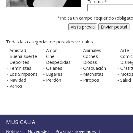
Tu email*:
*Indica un campo requerido (obligato
Todas las categorías de postales virtuales
-
Amistad
-
Amor
-
Animales
-
Arte
-
Buena suerte
-
Cine
-
Coches
-
Cómic
-
Deportes
-
Despedidas
-
Diosas
-
Disne
-
Feministas
-
Galanes
-
Graduación
-
Gratit
-
Los Simpsons
-
Lugares
-
Machistas
-
Moto
-
Navidad
-
Perdón
-
Piropos
-
Salud
-
Varios
MUSICALIA
Noticias
Novedades
Próximas novedades