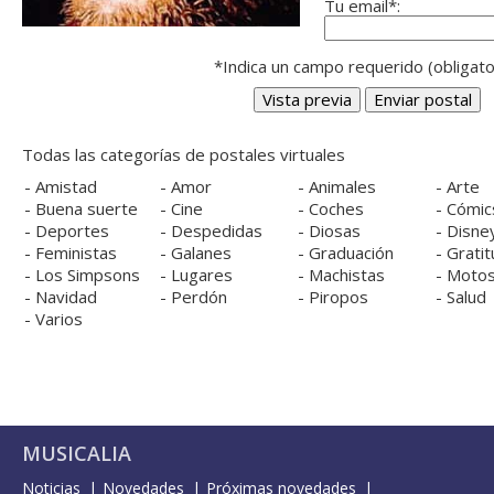
Tu email*:
*Indica un campo requerido (obligato
Todas las categorías de postales virtuales
-
Amistad
-
Amor
-
Animales
-
Arte
-
Buena suerte
-
Cine
-
Coches
-
Cómic
-
Deportes
-
Despedidas
-
Diosas
-
Disne
-
Feministas
-
Galanes
-
Graduación
-
Gratit
-
Los Simpsons
-
Lugares
-
Machistas
-
Moto
-
Navidad
-
Perdón
-
Piropos
-
Salud
-
Varios
MUSICALIA
Noticias
Novedades
Próximas novedades