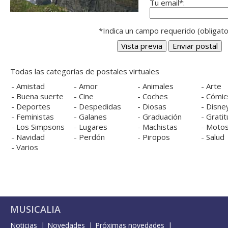
Tu email*:
*Indica un campo requerido (obligato
Todas las categorías de postales virtuales
-
Amistad
-
Amor
-
Animales
-
Arte
-
Buena suerte
-
Cine
-
Coches
-
Cómic
-
Deportes
-
Despedidas
-
Diosas
-
Disne
-
Feministas
-
Galanes
-
Graduación
-
Gratit
-
Los Simpsons
-
Lugares
-
Machistas
-
Moto
-
Navidad
-
Perdón
-
Piropos
-
Salud
-
Varios
MUSICALIA
Noticias
Novedades
Próximas novedades