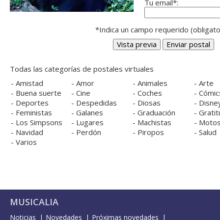
Tu email*:
*Indica un campo requerido (obligato
Todas las categorías de postales virtuales
-
Amistad
-
Amor
-
Animales
-
Arte
-
Buena suerte
-
Cine
-
Coches
-
Cómic
-
Deportes
-
Despedidas
-
Diosas
-
Disne
-
Feministas
-
Galanes
-
Graduación
-
Gratit
-
Los Simpsons
-
Lugares
-
Machistas
-
Moto
-
Navidad
-
Perdón
-
Piropos
-
Salud
-
Varios
MUSICALIA
Noticias
Novedades
Próximas novedades