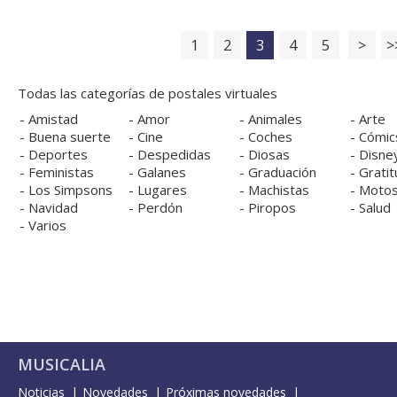
1
2
3
4
5
>
>
Todas las categorías de postales virtuales
-
Amistad
-
Amor
-
Animales
-
Arte
-
Buena suerte
-
Cine
-
Coches
-
Cómic
-
Deportes
-
Despedidas
-
Diosas
-
Disne
-
Feministas
-
Galanes
-
Graduación
-
Gratit
-
Los Simpsons
-
Lugares
-
Machistas
-
Moto
-
Navidad
-
Perdón
-
Piropos
-
Salud
-
Varios
MUSICALIA
Noticias
Novedades
Próximas novedades