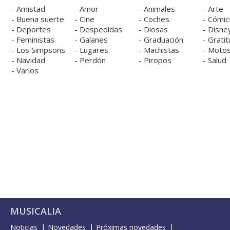
-
Amistad
-
Amor
-
Animales
-
Arte
-
Buena suerte
-
Cine
-
Coches
-
Cómic
-
Deportes
-
Despedidas
-
Diosas
-
Disne
-
Feministas
-
Galanes
-
Graduación
-
Gratit
-
Los Simpsons
-
Lugares
-
Machistas
-
Moto
-
Navidad
-
Perdón
-
Piropos
-
Salud
-
Varios
MUSICALIA
Noticias
Novedades
Próximas novedades