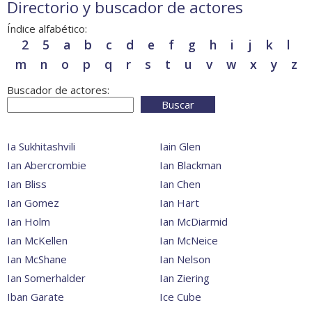
Directorio y buscador de actores
Índice alfabético:
2
5
a
b
c
d
e
f
g
h
i
j
k
l
m
n
o
p
q
r
s
t
u
v
w
x
y
z
Buscador de actores:
Buscar
Ia Sukhitashvili
Iain Glen
Ian Abercrombie
Ian Blackman
Ian Bliss
Ian Chen
Ian Gomez
Ian Hart
Ian Holm
Ian McDiarmid
Ian McKellen
Ian McNeice
Ian McShane
Ian Nelson
Ian Somerhalder
Ian Ziering
Iban Garate
Ice Cube