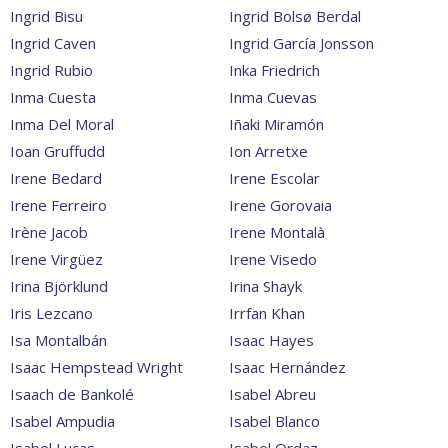
Ingrid Bisu
Ingrid Bolsø Berdal
Ingrid Caven
Ingrid García Jonsson
Ingrid Rubio
Inka Friedrich
Inma Cuesta
Inma Cuevas
Inma Del Moral
Iñaki Miramón
Ioan Gruffudd
Ion Arretxe
Irene Bedard
Irene Escolar
Irene Ferreiro
Irene Gorovaia
Irène Jacob
Irene Montalà
Irene Virgüez
Irene Visedo
Irina Björklund
Irina Shayk
Iris Lezcano
Irrfan Khan
Isa Montalbán
Isaac Hayes
Isaac Hempstead Wright
Isaac Hernández
Isaach de Bankolé
Isabel Abreu
Isabel Ampudia
Isabel Blanco