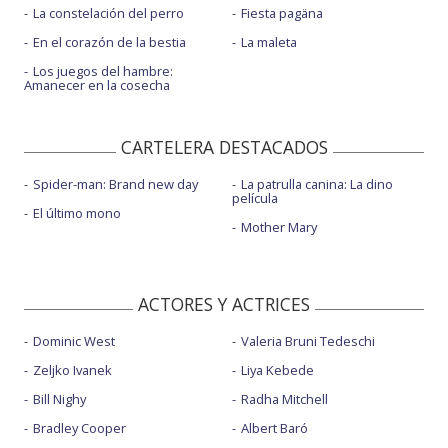
La constelación del perro
Fiesta pagäna
En el corazón de la bestia
La maleta
Los juegos del hambre:
Amanecer en la cosecha
CARTELERA DESTACADOS
Spider-man: Brand new day
La patrulla canina: La dino
película
El último mono
Mother Mary
ACTORES Y ACTRICES
Dominic West
Valeria Bruni Tedeschi
Zeljko Ivanek
Liya Kebede
Bill Nighy
Radha Mitchell
Bradley Cooper
Albert Baró