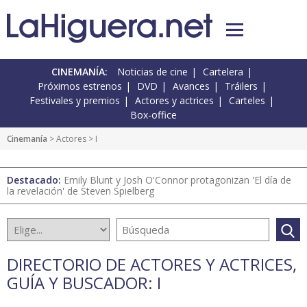
CINEMANÍA:
Noticias de cine
Cartelera
Próximos estrenos
DVD
Avances
Tráilers
Festivales y premios
Actores y actrices
Carteles
Box-office
Cinemanía
>
Actores
> I
Destacado:
Emily Blunt y Josh O'Connor protagonizan 'El día de
la revelación' de Steven Spielberg
DIRECTORIO DE ACTORES Y ACTRICES,
GUÍA Y BUSCADOR: I