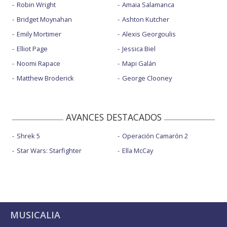
Robin Wright
Amaia Salamanca
Bridget Moynahan
Ashton Kutcher
Emily Mortimer
Alexis Georgoulis
Elliot Page
Jessica Biel
Noomi Rapace
Mapi Galán
Matthew Broderick
George Clooney
AVANCES DESTACADOS
Shrek 5
Operación Camarón 2
Star Wars: Starfighter
Ella McCay
MUSICALIA