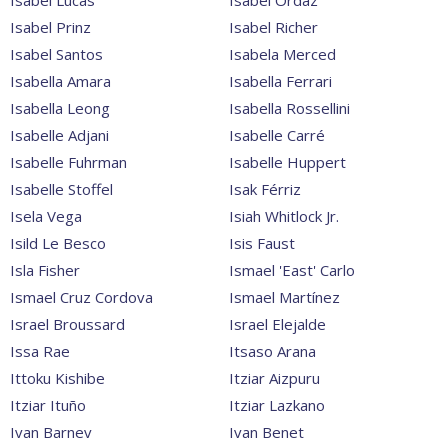
Isabel Lucas
Isabel Ordaz
Isabel Prinz
Isabel Richer
Isabel Santos
Isabela Merced
Isabella Amara
Isabella Ferrari
Isabella Leong
Isabella Rossellini
Isabelle Adjani
Isabelle Carré
Isabelle Fuhrman
Isabelle Huppert
Isabelle Stoffel
Isak Férriz
Isela Vega
Isiah Whitlock Jr.
Isild Le Besco
Isis Faust
Isla Fisher
Ismael 'East' Carlo
Ismael Cruz Cordova
Ismael Martínez
Israel Broussard
Israel Elejalde
Issa Rae
Itsaso Arana
Ittoku Kishibe
Itziar Aizpuru
Itziar Ituño
Itziar Lazkano
Ivan Barnev
Ivan Benet