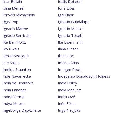
Icíar Bollaín
Idalis DeLeon
Idina Menzel
Idris Elba
Ieroklis Michaelidis
Igal Naor
Iggy Pop
Ignacio Guadalupe
Ignacio Mateos
Ignacio Montes
Ignacio Serricchio
Ignacio Toselli
Ike Barinholtz
Ike Eisenmann
Iko Uwais
Ilana Glazer
Ilenia Pastorelli
Iliana Fox
Ilse Salas
Imanol Arias
Imelda Staunton
Imogen Poots
Inde Navarrette
Indeyarna Donaldson-Holness
India de Beaufort
India Eisley
India Ennenga
India Menuez
Indira Varma
Indra Ové
Indya Moore
Inés Efron
Ingeborga Dapkunaite
Ingo Naujoks