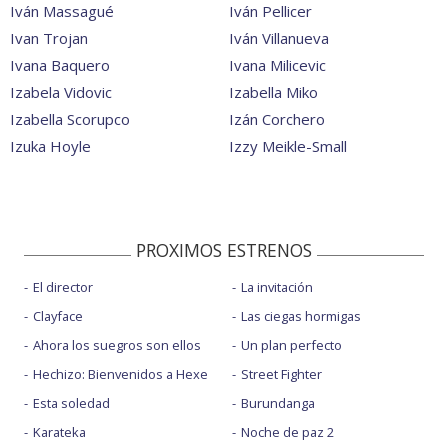
Iván Massagué
Iván Pellicer
Ivan Trojan
Iván Villanueva
Ivana Baquero
Ivana Milicevic
Izabela Vidovic
Izabella Miko
Izabella Scorupco
Izán Corchero
Izuka Hoyle
Izzy Meikle-Small
PROXIMOS ESTRENOS
El director
La invitación
Clayface
Las ciegas hormigas
Ahora los suegros son ellos
Un plan perfecto
Hechizo: Bienvenidos a Hexe
Street Fighter
Esta soledad
Burundanga
Karateka
Noche de paz 2