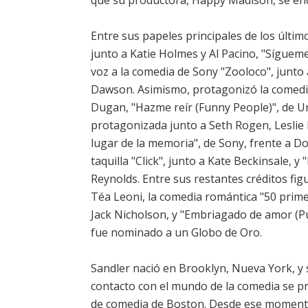
que su productora, Happy Madison, se enc
Entre sus papeles principales de los últim
junto a Katie Holmes y Al Pacino, "Sígueme
voz a la comedia de Sony "Zooloco", junto 
Dawson. Asimismo, protagonizó la comedia
Dugan, "Hazme reír (Funny People)", de Uni
protagonizada junto a Seth Rogen, Leslie 
lugar de la memoria", de Sony, frente a Do
taquilla "Click", junto a Kate Beckinsale, 
Reynolds. Entre sus restantes créditos fig
Téa Leoni, la comedia romántica "50 prime
Jack Nicholson, y "Embriagado de amor (
fue nominado a un Globo de Oro.
Sandler nació en Brooklyn, Nueva York, y
contacto con el mundo de la comedia se pr
de comedia de Boston. Desde ese momento