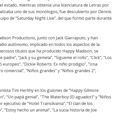
el estado, mientras obtenía una licenciatura de Letras por
ealizaba uno de sus monólogos, fue descubierto por Dennis
equipo de "Saturday Night Live", del que formó parte durante
ison Productions, junto con Jack Giarraputo, y han
udio autónomo, implicado en todos los aspectos de la
merosos títulos que ha producido Happy Madison, se
padre", "Jack y su gemela", "Sígueme el rollo", "Click", "Los
ó europeo", "Dickie Roberts: Ex niño prodigio", "Una
ro comercial", "Niños grandes" y "Niños grandes 2",
onista Tim Herlihy en los guiones de "Happy Gilmore
ison", "Un papá genial", "The Waterboy (El aguador)" y "Niños
ejecutivo de "Hotel Transilvania", "El clan de los
, "Estoy hecho un animal", "La sucia historia de Joe