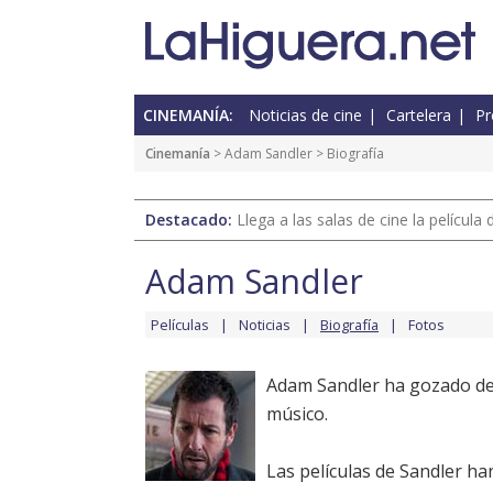
CINEMANÍA:
Noticias de cine
Cartelera
Pr
Cinemanía
>
Adam Sandler
> Biografía
Destacado:
Llega a las salas de cine la películ
Adam Sandler
Películas
Noticias
Biografía
Fotos
Adam Sandler ha gozado de 
músico.
Las películas de Sandler h