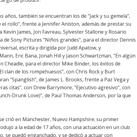
argó de producir.
os años, también se encuentran los de "Jack y su gemela",
 el rollo", frente a Jennifer Aniston, además de prestar su
a Kevin James, Jon Favreau, Sylvester Stallone y Rosario
 de Sony Pictures "Niños grandes", para el director Dennis
versal, escrita y dirigida por Judd Apatow, y
Mann, Eric Bana, Jonah Hill y Jason Schwartzman, "En algún
n Cheadle, para el director Mike Binder, los éxitos de
y "El clan de los rompehuesos", con Chris Rock y Burt
uran "Spanglish", de James L. Brooks, frente a Paz Vega y
ras citas", con Drew Barrymore, "Ejecutivo agresivo", con
Punch-Drunk Love)", de Paul Thomas Anderson, por la que
 se crió en Manchester, Nuevo Hampshire; su primer
odujo a la edad de 17 años, con una actuación en un club
, se quedó enganchado, y se dedicó a actuar con