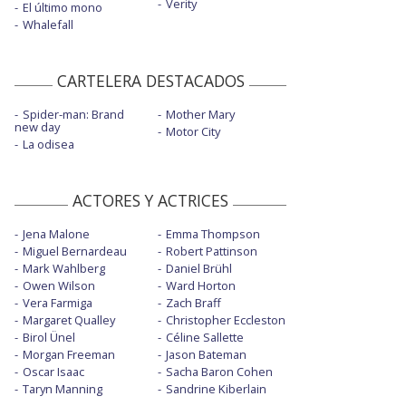
Verity
El último mono
Whalefall
CARTELERA DESTACADOS
Spider-man: Brand
Mother Mary
new day
Motor City
La odisea
ACTORES Y ACTRICES
Jena Malone
Emma Thompson
Miguel Bernardeau
Robert Pattinson
Mark Wahlberg
Daniel Brühl
Owen Wilson
Ward Horton
Vera Farmiga
Zach Braff
Margaret Qualley
Christopher Eccleston
Birol Ünel
Céline Sallette
Morgan Freeman
Jason Bateman
Oscar Isaac
Sacha Baron Cohen
Taryn Manning
Sandrine Kiberlain