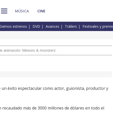
MÚSICA
CINE
óximos estrenos
DVD
Avances
Tráilers
Festivales y premi
a de animación 'Minions & monsters'
un éxito espectacular como actor, guionista, productor y
an recaudado más de 3000 millones de dólares en todo el