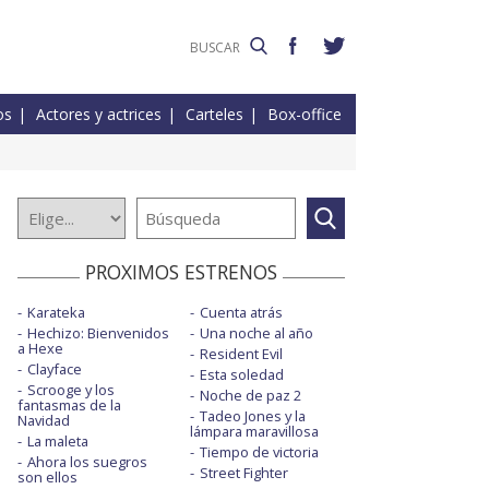
os
Actores y actrices
Carteles
Box-office
PROXIMOS ESTRENOS
Karateka
Cuenta atrás
Hechizo: Bienvenidos
Una noche al año
a Hexe
Resident Evil
Clayface
Esta soledad
Scrooge y los
Noche de paz 2
fantasmas de la
Tadeo Jones y la
Navidad
lámpara maravillosa
La maleta
Tiempo de victoria
Ahora los suegros
Street Fighter
son ellos