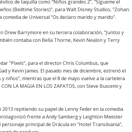
éxitos de taquilla como "Niños grandes 2", "Sígueme el
sueños (Bedtime Stories)", para Walt Disney Studios, "Zohan:
 la comedia de Universal "Os declaro marido y marido".
con Drew Barrymore en su tercera colaboración, "Juntos y
mbién contaba con Bella Thorne, Kevin Nealon y Terry
ar "Pixels", para el director Chris Columbus, que
Gad y Kevin James. El pasado mes de diciembre, estrenó el
y niños", mientras que el 8 de mayo vuelve a la cartelera
te CON LA MAGIA EN LOS ZAPATOS, con Steve Buscemi y
2013 repitiendo su papel de Lenny Feder en la comedia
 protagonizó frente a Andy Samberg y Leighton Meester
ersonaje principal de Drácula en "Hotel Transilvania",