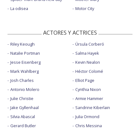
La odisea
Motor City
ACTORES Y ACTRICES
Riley Keough
Úrsula Corberó
Natalie Portman
Salma Hayek
Jesse Eisenberg
Kevin Nealon
Mark Wahlberg
Héctor Colomé
Josh Charles
Elliot Page
Antonio Molero
Cynthia Nixon
Julie Christie
Armie Hammer
Jake Gyllenhaal
Sandrine Kiberlain
Silvia Abascal
Julia Ormond
Gerard Butler
Chris Messina