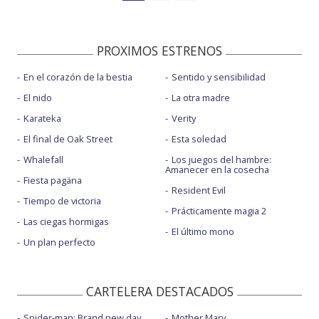
PROXIMOS ESTRENOS
En el corazón de la bestia
Sentido y sensibilidad
El nido
La otra madre
Karateka
Verity
El final de Oak Street
Esta soledad
Whalefall
Los juegos del hambre:
Amanecer en la cosecha
Fiesta pagäna
Resident Evil
Tiempo de victoria
Prácticamente magia 2
Las ciegas hormigas
El último mono
Un plan perfecto
CARTELERA DESTACADOS
Spider-man: Brand new day
Mother Mary