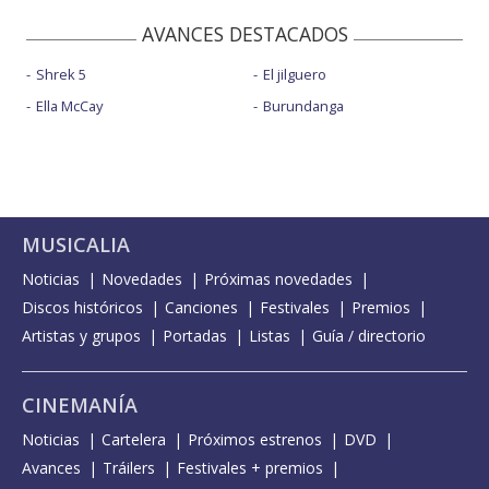
AVANCES DESTACADOS
Shrek 5
El jilguero
Ella McCay
Burundanga
MUSICALIA
Noticias
Novedades
Próximas novedades
Discos históricos
Canciones
Festivales
Premios
Artistas y grupos
Portadas
Listas
Guía / directorio
CINEMANÍA
Noticias
Cartelera
Próximos estrenos
DVD
Avances
Tráilers
Festivales + premios