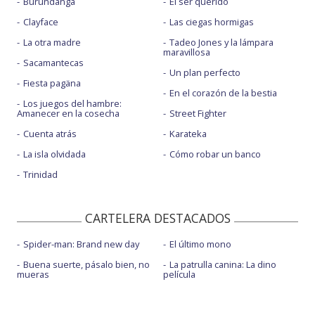
Burundanga
El ser querido
Clayface
Las ciegas hormigas
La otra madre
Tadeo Jones y la lámpara
maravillosa
Sacamantecas
Un plan perfecto
Fiesta pagäna
En el corazón de la bestia
Los juegos del hambre:
Amanecer en la cosecha
Street Fighter
Cuenta atrás
Karateka
La isla olvidada
Cómo robar un banco
Trinidad
CARTELERA DESTACADOS
Spider-man: Brand new day
El último mono
Buena suerte, pásalo bien, no
La patrulla canina: La dino
mueras
película