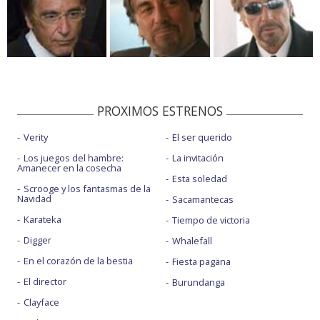
PROXIMOS ESTRENOS
Verity
El ser querido
Los juegos del hambre:
La invitación
Amanecer en la cosecha
Esta soledad
Scrooge y los fantasmas de la
Navidad
Sacamantecas
Karateka
Tiempo de victoria
Digger
Whalefall
En el corazón de la bestia
Fiesta pagäna
El director
Burundanga
Clayface