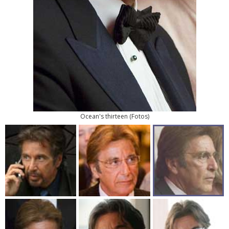
Ocean's thirteen
(
Fotos
)