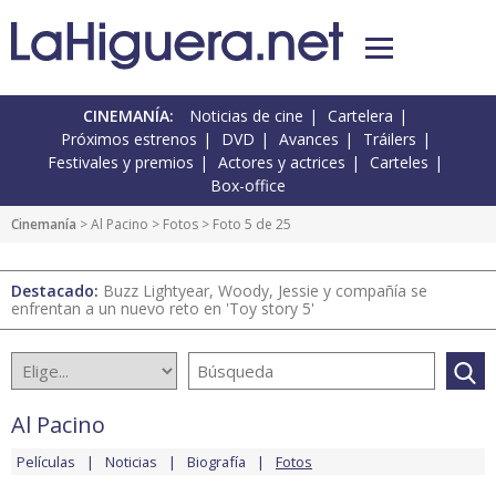
CINEMANÍA:
Noticias de cine
Cartelera
Próximos estrenos
DVD
Avances
Tráilers
Festivales y premios
Actores y actrices
Carteles
Box-office
Cinemanía
>
Al Pacino
>
Fotos
> Foto 5 de 25
Destacado:
Buzz Lightyear, Woody, Jessie y compañía se
enfrentan a un nuevo reto en 'Toy story 5'
Al Pacino
Películas
Noticias
Biografía
Fotos