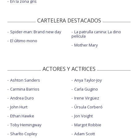
En la zona gris
CARTELERA DESTACADOS
Spider-man: Brand new day
La patrulla canina: La dino
película
El último mono
Mother Mary
ACTORES Y ACTRICES
Ashton Sanders
Anya Taylor-Joy
Carmina Barrios
Carla Gugino
Andrea Duro
Irene Virgüez
John Hurt
Úrsula Corberó
Ethan Hawke
Jon Voight
Toby Hemingway
Margot Robbie
Sharlto Copley
Adam Scott