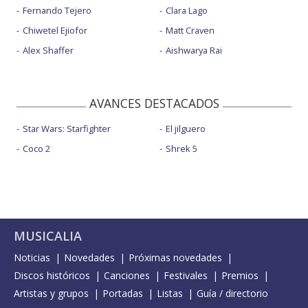
Fernando Tejero
Clara Lago
Chiwetel Ejiofor
Matt Craven
Alex Shaffer
Aishwarya Rai
AVANCES DESTACADOS
Star Wars: Starfighter
El jilguero
Coco 2
Shrek 5
MUSICALIA
Noticias
Novedades
Próximas novedades
Discos históricos
Canciones
Festivales
Premios
Artistas y grupos
Portadas
Listas
Guía / directorio