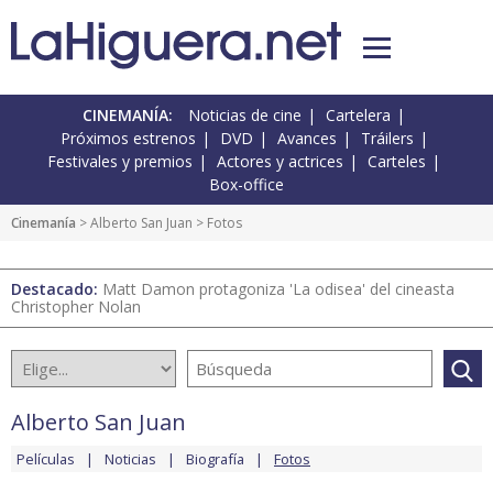
CINEMANÍA:
Noticias de cine
Cartelera
Próximos estrenos
DVD
Avances
Tráilers
Festivales y premios
Actores y actrices
Carteles
Box-office
Cinemanía
>
Alberto San Juan
> Fotos
Destacado:
Matt Damon protagoniza 'La odisea' del cineasta
Christopher Nolan
Alberto San Juan
Películas
Noticias
Biografía
Fotos