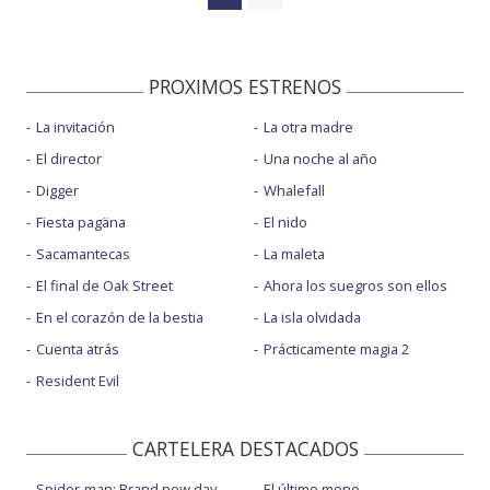
PROXIMOS ESTRENOS
La invitación
La otra madre
El director
Una noche al año
Digger
Whalefall
Fiesta pagäna
El nido
Sacamantecas
La maleta
El final de Oak Street
Ahora los suegros son ellos
En el corazón de la bestia
La isla olvidada
Cuenta atrás
Prácticamente magia 2
Resident Evil
CARTELERA DESTACADOS
Spider-man: Brand new day
El último mono