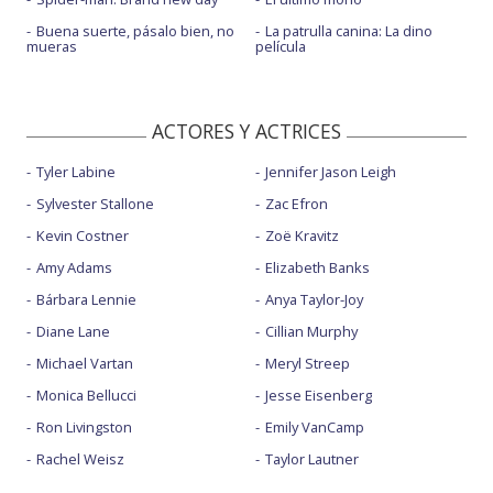
Buena suerte, pásalo bien, no
La patrulla canina: La dino
mueras
película
ACTORES Y ACTRICES
Tyler Labine
Jennifer Jason Leigh
Sylvester Stallone
Zac Efron
Kevin Costner
Zoë Kravitz
Amy Adams
Elizabeth Banks
Bárbara Lennie
Anya Taylor-Joy
Diane Lane
Cillian Murphy
Michael Vartan
Meryl Streep
Monica Bellucci
Jesse Eisenberg
Ron Livingston
Emily VanCamp
Rachel Weisz
Taylor Lautner