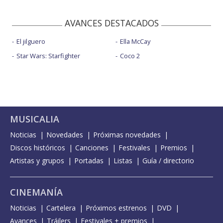
AVANCES DESTACADOS
El jilguero
Ella McCay
Star Wars: Starfighter
Coco 2
MUSICALIA
Noticias
Novedades
Próximas novedades
Discos históricos
Canciones
Festivales
Premios
Artistas y grupos
Portadas
Listas
Guía / directorio
CINEMANÍA
Noticias
Cartelera
Próximos estrenos
DVD
Avances
Tráilers
Festivales + premios