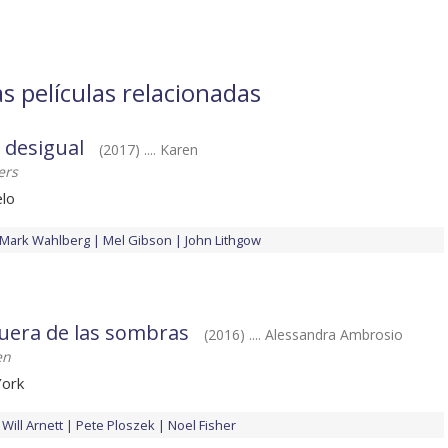
s películas relacionadas
 desigual
(2017) .... Karen
ers
elo
Mark Wahlberg
Mel Gibson
John Lithgow
Fuera de las sombras
(2016) .... Alessandra Ambrosio
en
York
Will Arnett
Pete Ploszek
Noel Fisher