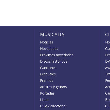
MUSICALIA
C
Noticias
Not
Novedades
Car
Próximas novedades
Pr
Discos históricos
DV
Canciones
Av
Festivales
Trá
Premios
Fe
Artistas y grupos
Act
Portadas
Car
Listas
Bo
Guía / directorio
Guí