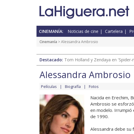
CINEMANÍA:
Noticias de cine
Cartelera
Pr
Cinemanía
> Alessandra Ambrosio
Destacado:
Tom Holland y Zendaya en 'Spider-
Alessandra Ambrosio
Películas
Biografía
Fotos
Nacida en Erechim, Br
Ambrosio se esforzó 
en modelo. Irrumpió e
de 1990.
Alessandra debe su fa