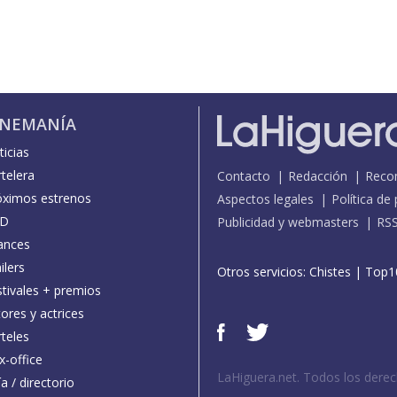
INEMANÍA
icias
telera
Contacto
Redacción
Reco
óximos estrenos
Aspectos legales
Política de
D
Publicidad y webmasters
RS
ances
ilers
Otros servicios:
Chistes
|
Top1
stivales + premios
ores y actrices
teles
x-office
LaHiguera.net. Todos los dere
a / directorio