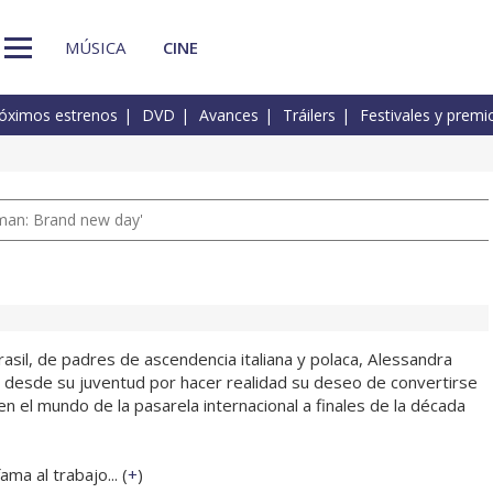
MÚSICA
CINE
óximos estrenos
DVD
Avances
Tráilers
Festivales y premi
man: Brand new day'
asil, de padres de ascendencia italiana y polaca, Alessandra
desde su juventud por hacer realidad su deseo de convertirse
n el mundo de la pasarela internacional a finales de la década
ma al trabajo... (
+
)