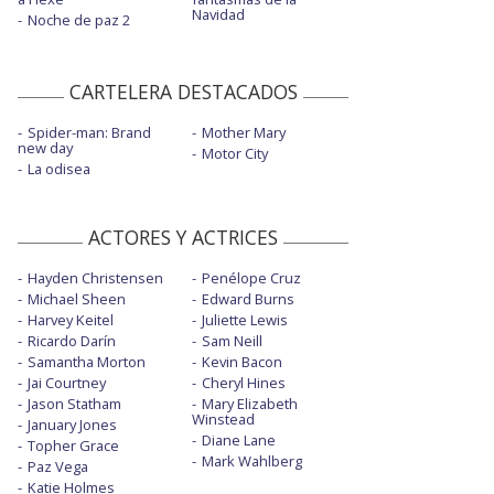
Navidad
Noche de paz 2
CARTELERA DESTACADOS
Spider-man: Brand
Mother Mary
new day
Motor City
La odisea
ACTORES Y ACTRICES
Hayden Christensen
Penélope Cruz
Michael Sheen
Edward Burns
Harvey Keitel
Juliette Lewis
Ricardo Darín
Sam Neill
Samantha Morton
Kevin Bacon
Jai Courtney
Cheryl Hines
Jason Statham
Mary Elizabeth
Winstead
January Jones
Diane Lane
Topher Grace
Mark Wahlberg
Paz Vega
Katie Holmes