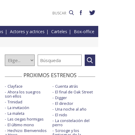
os
Actores y actrices
Carteles
Box-office
PROXIMOS ESTRENOS
Clayface
Cuenta atrás
Ahora los suegros
El final de Oak Street
son ellos
Digger
Trinidad
El director
La invitación
Una noche al año
La maleta
El nido
Las ciegas hormigas
La constelación del
El último mono
perro
Hechizo: Bienvenidos
Scrooge y los
a Hexe
fantasmas de la