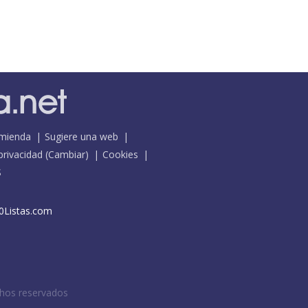
mienda
Sugiere una web
 privacidad
(
Cambiar
)
Cookies
S
0Listas.com
chos reservados