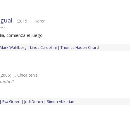
igual
(2015) .... Karen
ers
ia, comienza el juego
Mark Wahlberg
Linda Cardellini
Thomas Haden Church
(2006) .... Chica tenis
ampbell
Eva Green
Judi Dench
Simon Abkarian