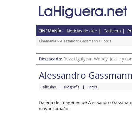
CINEMANÍA:
Noticias de cine
Cartelera
Pr
Cinemanía
>
Alessandro Gassmann
> Fotos
Destacado:
Buzz Lightyear, Woody, Jessie y com
Alessandro Gassman
Películas
Biografía
Fotos
Galería de imágenes de Alessandro Gassmann en
mayor tamaño.