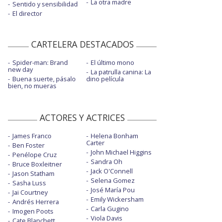
La otra madre
Sentido y sensibilidad
El director
CARTELERA DESTACADOS
Spider-man: Brand
El último mono
new day
La patrulla canina: La
Buena suerte, pásalo
dino película
bien, no mueras
ACTORES Y ACTRICES
James Franco
Helena Bonham
Carter
Ben Foster
John Michael Higgins
Penélope Cruz
Sandra Oh
Bruce Boxleitner
Jack O'Connell
Jason Statham
Selena Gomez
Sasha Luss
José María Pou
Jai Courtney
Emily Wickersham
Andrés Herrera
Carla Gugino
Imogen Poots
Viola Davis
Cate Blanchett