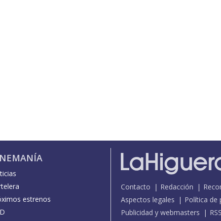
INEMANÍA
icias
telera
Contacto
Redacción
Reco
óximos estrenos
Aspectos legales
Política de
D
Publicidad y webmasters
RS