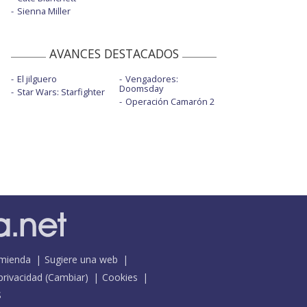
Sienna Miller
AVANCES DESTACADOS
El jilguero
Vengadores:
Doomsday
Star Wars: Starfighter
Operación Camarón 2
mienda
Sugiere una web
 privacidad
(
Cambiar
)
Cookies
S