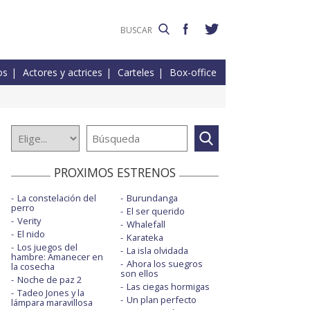
os
Actores y actrices
Carteles
Box-office
PROXIMOS ESTRENOS
La constelación del
Burundanga
perro
El ser querido
Verity
Whalefall
El nido
Karateka
Los juegos del
La isla olvidada
hambre: Amanecer en
Ahora los suegros
la cosecha
son ellos
Noche de paz 2
Las ciegas hormigas
Tadeo Jones y la
Un plan perfecto
lámpara maravillosa