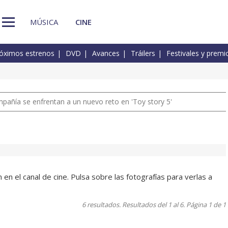
MÚSICA
CINE
óximos estrenos
DVD
Avances
Tráilers
Festivales y premi
pañía se enfrentan a un nuevo reto en 'Toy story 5'
n
 el canal de cine. Pulsa sobre las fotografías para verlas a
6 resultados. Resultados del 1 al 6. Página 1 de 1