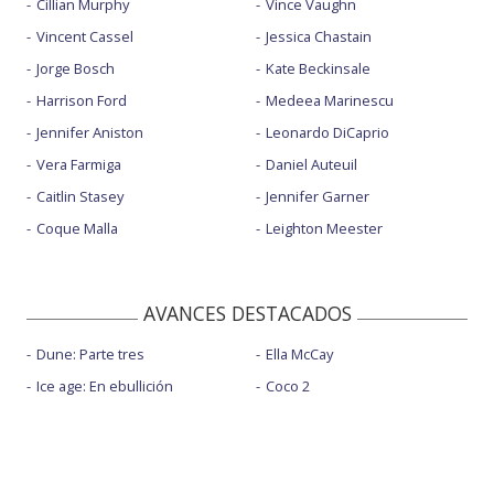
Cillian Murphy
Vince Vaughn
Vincent Cassel
Jessica Chastain
Jorge Bosch
Kate Beckinsale
Harrison Ford
Medeea Marinescu
Jennifer Aniston
Leonardo DiCaprio
Vera Farmiga
Daniel Auteuil
Caitlin Stasey
Jennifer Garner
Coque Malla
Leighton Meester
AVANCES DESTACADOS
Dune: Parte tres
Ella McCay
Ice age: En ebullición
Coco 2