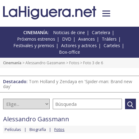
CINEMANÍA:
Noticias de cine
Cartelera
Próximos estrenos
DVD
Avances
Tráilers
Festivales y premios
Actores y actrices
Carteles
Box-office
Cinemanía
>
Alessandro Gassmann
>
Fotos
> Foto 3 de 6
Destacado:
Tom Holland y Zendaya en 'Spider-man: Brand new
day'
Alessandro Gassmann
Películas
Biografía
Fotos