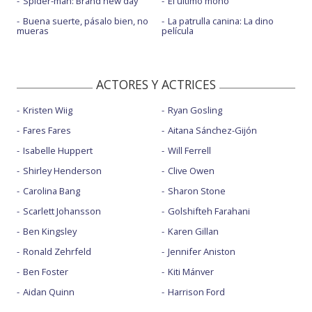
Spider-man: Brand new day
El último mono
Buena suerte, pásalo bien, no
La patrulla canina: La dino
mueras
película
ACTORES Y ACTRICES
Kristen Wiig
Ryan Gosling
Fares Fares
Aitana Sánchez-Gijón
Isabelle Huppert
Will Ferrell
Shirley Henderson
Clive Owen
Carolina Bang
Sharon Stone
Scarlett Johansson
Golshifteh Farahani
Ben Kingsley
Karen Gillan
Ronald Zehrfeld
Jennifer Aniston
Ben Foster
Kiti Mánver
Aidan Quinn
Harrison Ford