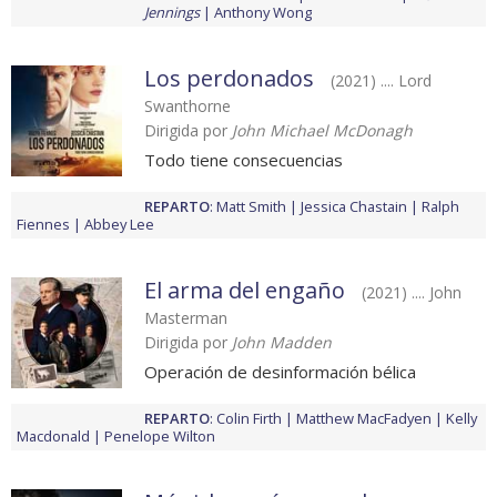
Jennings
Anthony Wong
Los perdonados
(2021) .... Lord
Swanthorne
Dirigida por
John Michael McDonagh
Todo tiene consecuencias
REPARTO
:
Matt Smith
Jessica Chastain
Ralph
Fiennes
Abbey Lee
El arma del engaño
(2021) .... John
Masterman
Dirigida por
John Madden
Operación de desinformación bélica
REPARTO
:
Colin Firth
Matthew MacFadyen
Kelly
Macdonald
Penelope Wilton