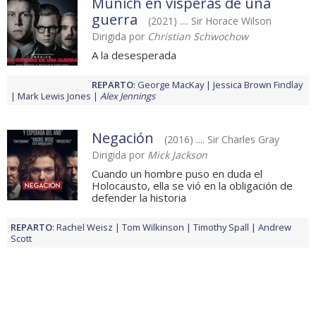
Múnich en vísperas de una
guerra
(2021) .... Sir Horace Wilson
Dirigida por
Christian Schwochow
A la desesperada
REPARTO
:
George MacKay
Jessica Brown Findlay
Mark Lewis Jones
Alex Jennings
Negación
(2016) .... Sir Charles Gray
Dirigida por
Mick Jackson
Cuando un hombre puso en duda el
Holocausto, ella se vió en la obligación de
defender la historia
REPARTO
:
Rachel Weisz
Tom Wilkinson
Timothy Spall
Andrew
Scott