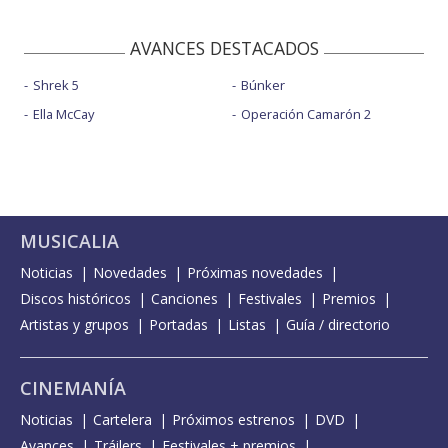
AVANCES DESTACADOS
Shrek 5
Búnker
Ella McCay
Operación Camarón 2
MUSICALIA
Noticias
Novedades
Próximas novedades
Discos históricos
Canciones
Festivales
Premios
Artistas y grupos
Portadas
Listas
Guía / directorio
CINEMANÍA
Noticias
Cartelera
Próximos estrenos
DVD
Avances
Tráilers
Festivales + premios