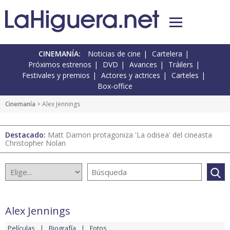
CINEMANÍA:
Noticias de cine
Cartelera
Próximos estrenos
DVD
Avances
Tráilers
Festivales y premios
Actores y actrices
Carteles
Box-office
Cinemanía
> Alex Jennings
Destacado:
Matt Damon protagoniza 'La odisea' del cineasta
Christopher Nolan
Alex Jennings
Películas
Biografía
Fotos