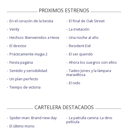
PROXIMOS ESTRENOS
En el corazón de la bestia
El final de Oak Street
Verity
La invitación
Hechizo: Bienvenidos a Hexe
Una noche al año
El director
Resident Evil
Prácticamente magia 2
El ser querido
Fiesta pagäna
Ahora los suegros son ellos
Sentido y sensibilidad
Tadeo Jones y la lámpara
maravillosa
Un plan perfecto
El nido
Tiempo de victoria
CARTELERA DESTACADOS
Spider-man: Brand new day
La patrulla canina: La dino
película
El último mono