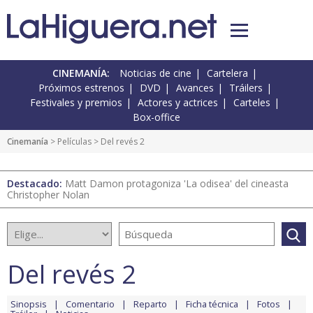
CINEMANÍA:
Noticias de cine
Cartelera
Próximos estrenos
DVD
Avances
Tráilers
Festivales y premios
Actores y actrices
Carteles
Box-office
Cinemanía
> Películas > Del revés 2
Destacado:
Matt Damon protagoniza 'La odisea' del cineasta
Christopher Nolan
Del revés 2
Sinopsis
Comentario
Reparto
Ficha técnica
Fotos