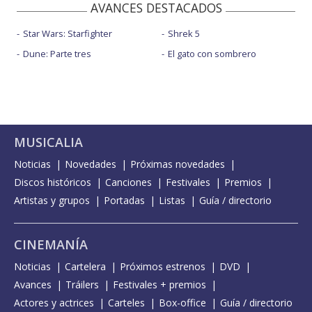
AVANCES DESTACADOS
Star Wars: Starfighter
Shrek 5
Dune: Parte tres
El gato con sombrero
MUSICALIA
Noticias
Novedades
Próximas novedades
Discos históricos
Canciones
Festivales
Premios
Artistas y grupos
Portadas
Listas
Guía / directorio
CINEMANÍA
Noticias
Cartelera
Próximos estrenos
DVD
Avances
Tráilers
Festivales + premios
Actores y actrices
Carteles
Box-office
Guía / directorio