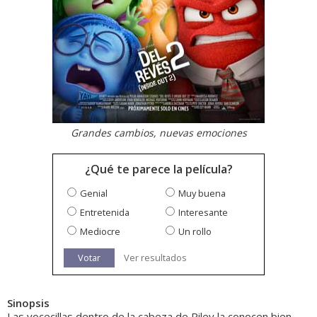
Grandes cambios, nuevas emociones
¿Qué te parece la película?
Genial
Muy buena
Entretenida
Interesante
Mediocre
Un rollo
Votar
Ver resultados
Sinopsis
Las vocecillas dentro de la cabeza de Riley la conocen bien