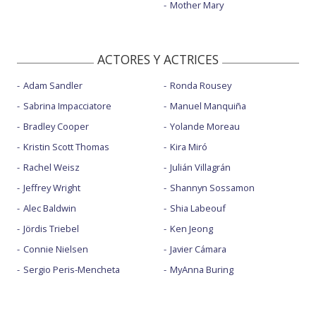
Mother Mary
ACTORES Y ACTRICES
Adam Sandler
Ronda Rousey
Sabrina Impacciatore
Manuel Manquiña
Bradley Cooper
Yolande Moreau
Kristin Scott Thomas
Kira Miró
Rachel Weisz
Julián Villagrán
Jeffrey Wright
Shannyn Sossamon
Alec Baldwin
Shia Labeouf
Jördis Triebel
Ken Jeong
Connie Nielsen
Javier Cámara
Sergio Peris-Mencheta
MyAnna Buring