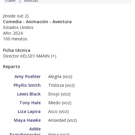
Tráiler
Noticias
(Inside out 2)
Comedia - Animación - Aventura
Estados Unidos
Año: 2024
100 minutos
Ficha técnica
Director KELSEY MANN
(
+
)
Reparto
Amy Poehler
Alegría (voz)
Phyllis Smith
Tristeza (voz)
Lewis Black
Enojo (voz)
Tony Hale
Miedo (voz)
Liza Lapira
Asco (voz)
Maya Hawke
Ansiedad (voz)
Adèle
Exarchopoulos
Ennui (voz)