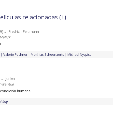
elículas relacionadas (
+
)
9) .... Fredrich Feldmann
Malick
a
Valerie Pachner
Matthias Schoenaerts
Michael Nyqvist
.... Junker
chwentke
a condición humana
hling