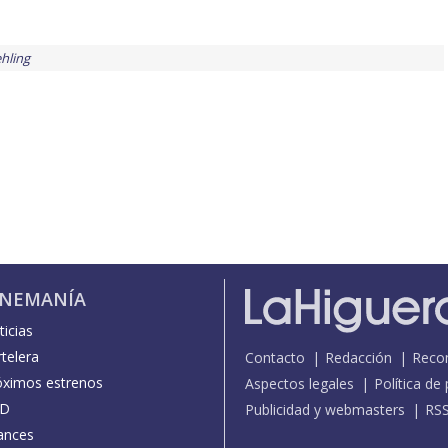
hling
INEMANÍA
icias
telera
Contacto
Redacción
Reco
óximos estrenos
Aspectos legales
Política de
D
Publicidad y webmasters
RS
ances