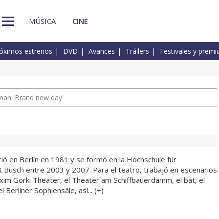
MÚSICA
CINE
óximos estrenos
DVD
Avances
Tráilers
Festivales y premi
man: Brand new day'
ió en Berlín en 1981 y se formó en la Hochschule für
t Busch entre 2003 y 2007. Para el teatro, trabajó en escenarios
xim Gorki Theater, el Theater am Schiffbauerdamm, el bat, el
Berliner Sophiensäle, así... (
+
)