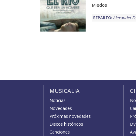
Miedos
REPARTO
:
Alexander Fe
MUSICALIA
C
Noticias
Not
Novedades
Car
Próximas novedades
Pr
Discos históricos
DV
Canciones
Av