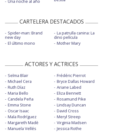
Una noche al año
CARTELERA DESTACADOS
Spider-man: Brand
La patrulla canina: La
new day
dino película
El último mono
Mother Mary
ACTORES Y ACTRICES
Selma Blair
Frédéric Pierrot
Michael Cera
Bryce Dallas Howard
Ruth Díaz
Ariane Labed
Maria Bello
Eliza Bennett
Candela Peña
Rosamund Pike
Emma Stone
Lindsay Duncan
Oscar Isaac
David Cross
Mala Rodríguez
Meryl Streep
Margareth Madè
Virginia Madsen
Manuela Vellés
Jessica Rothe