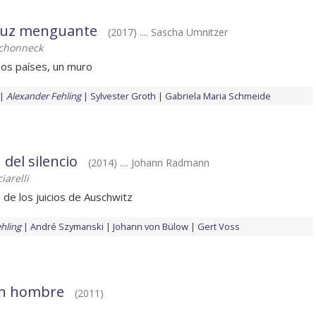
 luz menguante
(2017) .... Sascha Umnitzer
schonneck
os países, un muro
Alexander Fehling
Sylvester Groth
Gabriela Maria Schmeide
 del silencio
(2014) .... Johann Radmann
iarelli
 de los juicios de Auschwitz
hling
André Szymanski
Johann von Bülow
Gert Voss
 un hombre
(2011)