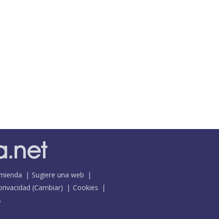
mienda
Sugiere una web
 privacidad
(
Cambiar
)
Cookies
S