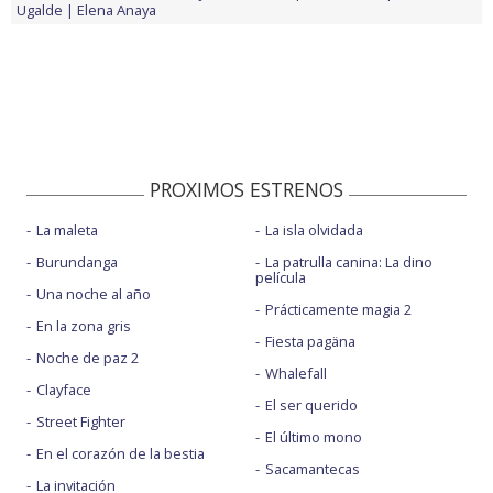
Ugalde
Elena Anaya
PROXIMOS ESTRENOS
La maleta
La isla olvidada
Burundanga
La patrulla canina: La dino
película
Una noche al año
Prácticamente magia 2
En la zona gris
Fiesta pagäna
Noche de paz 2
Whalefall
Clayface
El ser querido
Street Fighter
El último mono
En el corazón de la bestia
Sacamantecas
La invitación