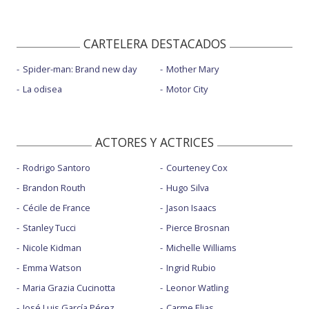
CARTELERA DESTACADOS
Spider-man: Brand new day
Mother Mary
La odisea
Motor City
ACTORES Y ACTRICES
Rodrigo Santoro
Courteney Cox
Brandon Routh
Hugo Silva
Cécile de France
Jason Isaacs
Stanley Tucci
Pierce Brosnan
Nicole Kidman
Michelle Williams
Emma Watson
Ingrid Rubio
Maria Grazia Cucinotta
Leonor Watling
José Luis García Pérez
Carme Elias