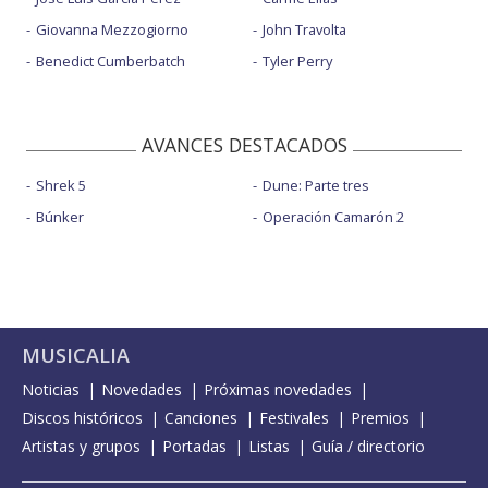
Giovanna Mezzogiorno
John Travolta
Benedict Cumberbatch
Tyler Perry
AVANCES DESTACADOS
Shrek 5
Dune: Parte tres
Búnker
Operación Camarón 2
MUSICALIA
Noticias
Novedades
Próximas novedades
Discos históricos
Canciones
Festivales
Premios
Artistas y grupos
Portadas
Listas
Guía / directorio