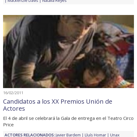
Mackenzie Davis
Natalia Reyes
16/02/2011
Candidatos a los XX Premios Unión de
Actores
El 4 de abril se celebrará la Gala de entrega en el Teatro Circo
Price
ACTORES RELACIONADOS:
Javier Bardem
Lluís Homar
Unax