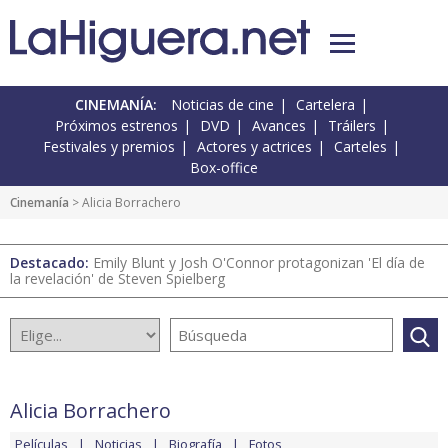
CINEMANÍA:
Noticias de cine
Cartelera
Próximos estrenos
DVD
Avances
Tráilers
Festivales y premios
Actores y actrices
Carteles
Box-office
Cinemanía
> Alicia Borrachero
Destacado:
Emily Blunt y Josh O'Connor protagonizan 'El día de
la revelación' de Steven Spielberg
Alicia Borrachero
Películas
Noticias
Biografía
Fotos