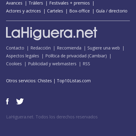
Avances
Tráilers
Festivales + premios
Actores y actrices
Carteles
Box-office
Guía / directorio
Contacto
Redacción
Recomienda
Sugiere una web
Aspectos legales
Política de privacidad
(
Cambiar
)
Cookies
Publicidad y webmasters
RSS
Otros servicios:
Chistes
|
Top10Listas.com
LaHiguera.net. Todos los derechos reservados