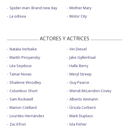
Spider-man: Brand new day
Mother Mary
La odisea
Motor City
ACTORES Y ACTRICES
Natalia Verbeke
Vin Diesel
Martín Piroyansky
Jake Gyllenhaal
Léa Seydoux
Halle Berry
Tamar Novas
Meryl Streep
Shailene Woodley
Guy Pearce
Columbus Short
Wendi McLendon-Covey
Sam Rockwell
Alberto Ammann
Marion Cotillard
Úrsula Corberó
Lourdes Hernández
Mark Duplass
Zac Efron
Isla Fisher