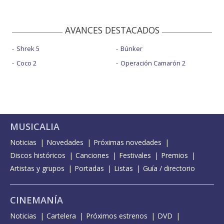
AVANCES DESTACADOS
Shrek 5
Búnker
Coco 2
Operación Camarón 2
MUSICALIA
Noticias
Novedades
Próximas novedades
Discos históricos
Canciones
Festivales
Premios
Artistas y grupos
Portadas
Listas
Guía / directorio
CINEMANÍA
Noticias
Cartelera
Próximos estrenos
DVD