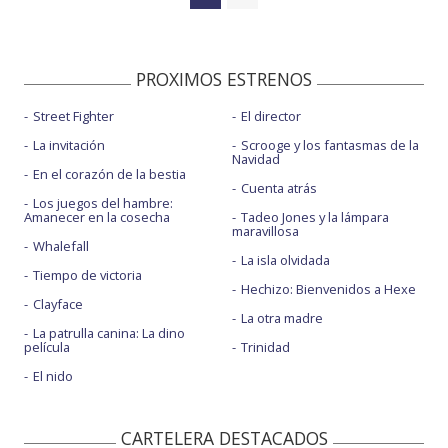
PROXIMOS ESTRENOS
Street Fighter
El director
La invitación
Scrooge y los fantasmas de la
Navidad
En el corazón de la bestia
Cuenta atrás
Los juegos del hambre:
Amanecer en la cosecha
Tadeo Jones y la lámpara
maravillosa
Whalefall
La isla olvidada
Tiempo de victoria
Hechizo: Bienvenidos a Hexe
Clayface
La otra madre
La patrulla canina: La dino
película
Trinidad
El nido
CARTELERA DESTACADOS