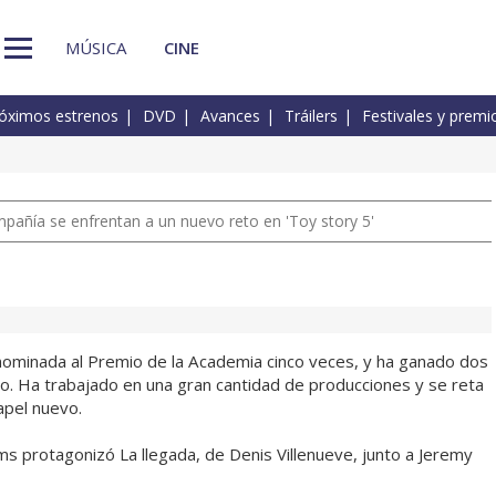
MÚSICA
CINE
óximos estrenos
DVD
Avances
Tráilers
Festivales y premi
pañía se enfrentan a un nuevo reto en 'Toy story 5'
ominada al Premio de la Academia cinco veces, y ha ganado dos
o. Ha trabajado en una gran cantidad de producciones y se reta
apel nuevo.
 protagonizó La llegada, de Denis Villenueve, junto a Jeremy