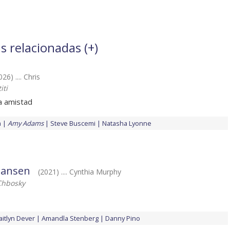
s relacionadas (
+
)
026) .... Chris
iti
la amistad
a
Amy Adams
Steve Buscemi
Natasha Lyonne
Hansen
(2021) .... Cynthia Murphy
Chbosky
aitlyn Dever
Amandla Stenberg
Danny Pino