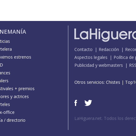
INEMANÍA
icias
telera
Contacto
Redacción
Reco
óximos estrenos
Aspectos legales
Política de
D
Publicidad y webmasters
RS
ances
ilers
Otros servicios:
Chistes
|
Top1
stivales + premios
ores y actrices
teles
x-office
LaHiguera.net. Todos los dere
a / directorio