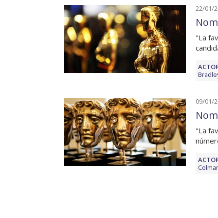
22/01/
Nomi
"La fa
candid
ACTOR
Bradle
09/01/
Nomi
"La fa
númer
ACTOR
Colma