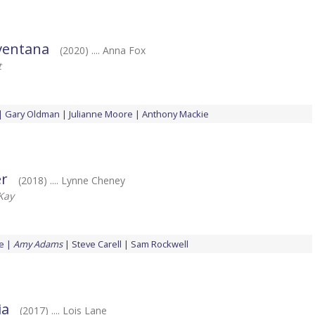
 ventana
(2020) .... Anna Fox
t
Gary Oldman
Julianne Moore
Anthony Mackie
er
(2018) .... Lynne Cheney
Kay
le
Amy Adams
Steve Carell
Sam Rockwell
ia
(2017) .... Lois Lane