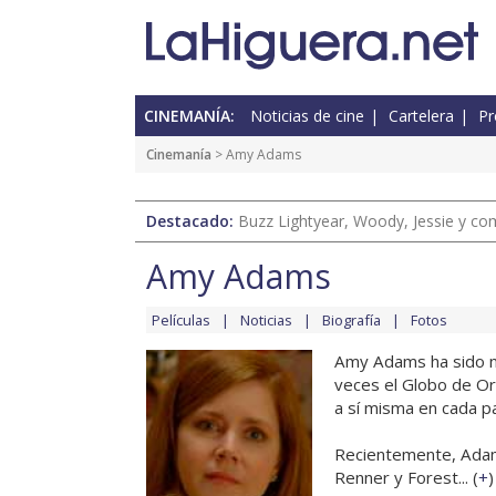
CINEMANÍA:
Noticias de cine
Cartelera
Pr
Cinemanía
> Amy Adams
Destacado:
Buzz Lightyear, Woody, Jessie y com
Amy Adams
Películas
Noticias
Biografía
Fotos
Amy Adams ha sido n
veces el Globo de Or
a sí misma en cada p
Recientemente, Adams
Renner y Forest... (
+
)