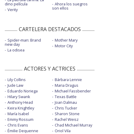
dino película
Ahora los suegros
son ellos
Verity
CARTELERA DESTACADOS
Spider-man: Brand
Mother Mary
new day
Motor City
La odisea
ACTORES Y ACTRICES
Lily Collins
Bárbara Lennie
Jude Law
Maria Dragus
Eduardo Noriega
Michael Fassbender
Hilary Swank
Texas Battle
Anthony Head
Joan Dalmau
Keira Knightley
Chris Tucker
María Isabel
Sharon Stone
Emmy Rossum
Rachel Weisz
Chris Evans
Chad Michael Murray
Émilie Dequenne
Oriol Vila