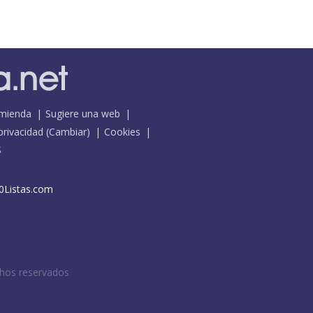
mienda
Sugiere una web
 privacidad
(
Cambiar
)
Cookies
S
0Listas.com
chos reservados