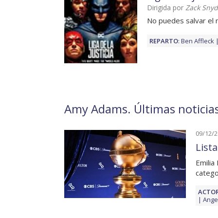
Dirigida por
Zack Snyd
No puedes salvar el
REPARTO
:
Ben Affleck
Amy Adams. Últimas noticias
09/12/
List
Emilia
catego
ACTOR
Angel