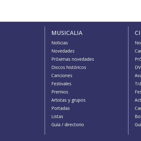
MUSICALIA
C
Noticias
Not
Novedades
Car
Próximas novedades
Pr
Discos históricos
DV
Canciones
Av
Festivales
Trá
Premios
Fe
Artistas y grupos
Act
Portadas
Car
Listas
Bo
Guía / directorio
Guí