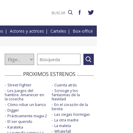
os
Actores y actrices
Carteles
Box-office
PROXIMOS ESTRENOS
Street Fighter
Cuenta atrás
Los juegos del
Scrooge y los
hambre: Amanecer en
fantasmas de la
la cosecha
Navidad
Cómo robar un banco
En el corazón de la
bestia
Digger
Las ciegas hormigas
Prácticamente magia 2
La otra madre
El ser querido
La maleta
Karateka
Whalefall
La patrulla canina: La