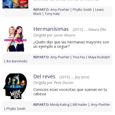
REPARTO
:
Amy Poehler
Phyllis Smith
Lewis
Black
Tony Hale
Hermanísimas
(2015) .... Maura Ellis
Dirigida por
Jason Moore
¿Quién dijo que las hermanas mayores son
un ejemplo a seguir?
REPARTO
:
Amy Poehler
Tina Fey
Maya Rudolph
Ike Barinholtz
Del revés
(2015) .... Joy (voz)
Dirigida por
Pete Docter
Conoces esas vocecitas que suenan en tu
cabeza
REPARTO
:
Mindy Kaling
Bill Hader
Amy Poehler
Phyllis Smith