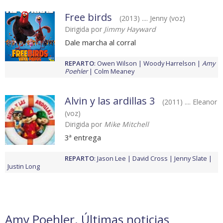
Free birds
(2013) .... Jenny (voz)
Dirigida por
Jimmy Hayward
Dale marcha al corral
REPARTO
:
Owen Wilson
Woody Harrelson
Amy
Poehler
Colm Meaney
Alvin y las ardillas 3
(2011) .... Eleanor
(voz)
Dirigida por
Mike Mitchell
3ª entrega
REPARTO
:
Jason Lee
David Cross
Jenny Slate
Justin Long
Amy Poehler. Últimas noticias