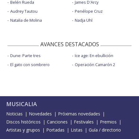
Belén Rueda
James D'Arcy
Audrey Tautou
Penélope Cruz
Natalia de Molina
Nadja Uhl
AVANCES DESTACADOS
Dune: Parte tres
Ice age: En ebullición
El gato con sombrero
Operación Camarón 2
MUSICALIA
Noticias
Novedades
Próximas novedades
Discos históricos
Canciones
Festivales
Premios
Artistas y grupos
Portadas
Listas
Guía / directorio