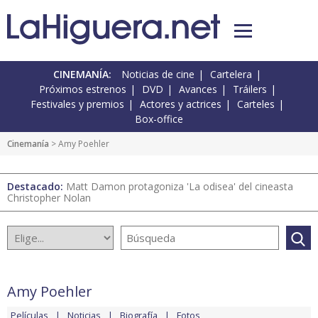
CINEMANÍA:
Noticias de cine
Cartelera
Próximos estrenos
DVD
Avances
Tráilers
Festivales y premios
Actores y actrices
Carteles
Box-office
Cinemanía
> Amy Poehler
Destacado:
Matt Damon protagoniza 'La odisea' del cineasta
Christopher Nolan
Amy Poehler
Películas
Noticias
Biografía
Fotos