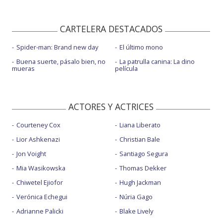
CARTELERA DESTACADOS
Spider-man: Brand new day
El último mono
Buena suerte, pásalo bien, no
La patrulla canina: La dino
mueras
película
ACTORES Y ACTRICES
Courteney Cox
Liana Liberato
Lior Ashkenazi
Christian Bale
Jon Voight
Santiago Segura
Mia Wasikowska
Thomas Dekker
Chiwetel Ejiofor
Hugh Jackman
Verónica Echegui
Núria Gago
Adrianne Palicki
Blake Lively