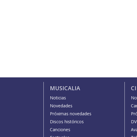
MUSICALIA
C
Noticias
Not
Novedades
Car
Próximas novedades
Pr
Discos históricos
DV
Canciones
Av