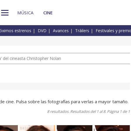
MÚSICA
CINE
óximos estrenos
DVD
Avances
Tráilers
Festivales y premi
 del cineasta Christopher Nolan
de cine. Pulsa sobre las fotografías para verlas a mayor tamaño.
8 resultados. Resultados del 1 al 8. Página 1 de 1