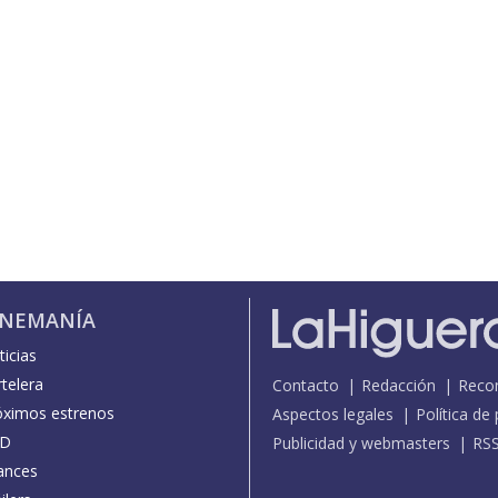
INEMANÍA
icias
telera
Contacto
Redacción
Reco
óximos estrenos
Aspectos legales
Política de
D
Publicidad y webmasters
RS
ances