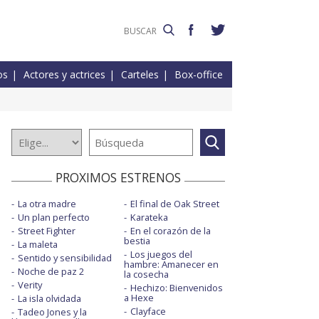
os
Actores y actrices
Carteles
Box-office
PROXIMOS ESTRENOS
La otra madre
El final de Oak Street
Un plan perfecto
Karateka
Street Fighter
En el corazón de la
bestia
La maleta
Los juegos del
Sentido y sensibilidad
hambre: Amanecer en
Noche de paz 2
la cosecha
Verity
Hechizo: Bienvenidos
a Hexe
La isla olvidada
Clayface
Tadeo Jones y la