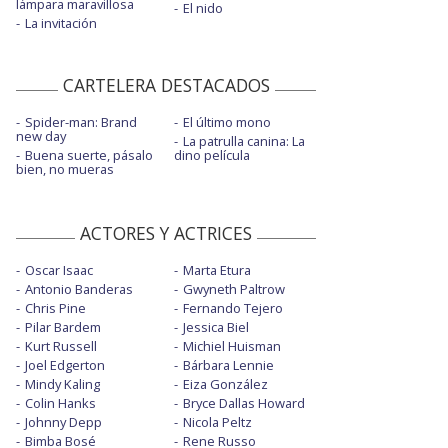
lámpara maravillosa
El nido
La invitación
CARTELERA DESTACADOS
Spider-man: Brand
El último mono
new day
La patrulla canina: La
Buena suerte, pásalo
dino película
bien, no mueras
ACTORES Y ACTRICES
Oscar Isaac
Marta Etura
Antonio Banderas
Gwyneth Paltrow
Chris Pine
Fernando Tejero
Pilar Bardem
Jessica Biel
Kurt Russell
Michiel Huisman
Joel Edgerton
Bárbara Lennie
Mindy Kaling
Eiza González
Colin Hanks
Bryce Dallas Howard
Johnny Depp
Nicola Peltz
Bimba Bosé
Rene Russo