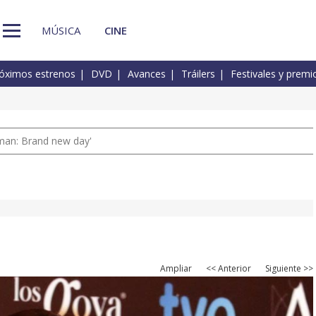
MÚSICA
CINE
óximos estrenos
DVD
Avances
Tráilers
Festivales y premi
man: Brand new day'
Ampliar
<< Anterior
Siguiente >>