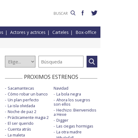
os
Actores y actrices
Carteles
Box-office
PROXIMOS ESTRENOS
Sacamantecas
Navidad
Cómo robar un banco
La bola negra
Un plan perfecto
Ahora los suegros
son ellos
La isla olvidada
Hechizo: Bienvenidos
Noche de paz 2
a Hexe
Prácticamente magia 2
Digger
El ser querido
Las ciegas hormigas
Cuenta atrás
La otra madre
La maleta
Whalefall