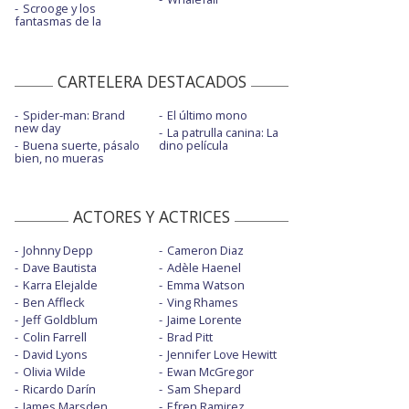
Scrooge y los
fantasmas de la
CARTELERA DESTACADOS
Spider-man: Brand
El último mono
new day
La patrulla canina: La
Buena suerte, pásalo
dino película
bien, no mueras
ACTORES Y ACTRICES
Johnny Depp
Cameron Diaz
Dave Bautista
Adèle Haenel
Karra Elejalde
Emma Watson
Ben Affleck
Ving Rhames
Jeff Goldblum
Jaime Lorente
Colin Farrell
Brad Pitt
David Lyons
Jennifer Love Hewitt
Olivia Wilde
Ewan McGregor
Ricardo Darín
Sam Shepard
James Marsden
Efren Ramirez