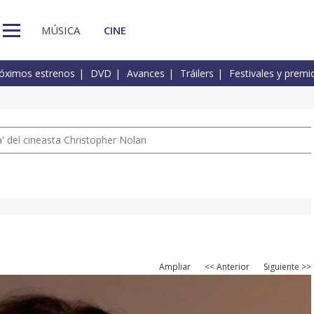
MÚSICA
CINE
óximos estrenos
DVD
Avances
Tráilers
Festivales y premi
 del cineasta Christopher Nolan
Ampliar
<< Anterior
Siguiente >>