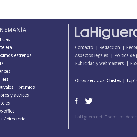
INEMANÍA
icias
telera
Contacto
Redacción
Reco
óximos estrenos
Aspectos legales
Política de
D
Publicidad y webmasters
RS
ances
ilers
Otros servicios:
Chistes
|
Top1
stivales + premios
ores y actrices
teles
x-office
LaHiguera.net. Todos los dere
a / directorio