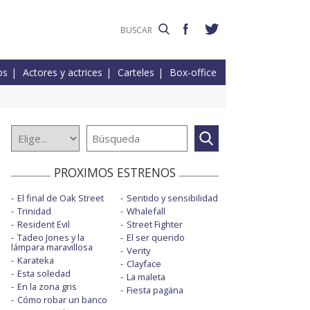
os
Actores y actrices
Carteles
Box-office
PROXIMOS ESTRENOS
El final de Oak Street
Sentido y sensibilidad
Trinidad
Whalefall
Resident Evil
Street Fighter
Tadeo Jones y la
El ser querido
lámpara maravillosa
Verity
Karateka
Clayface
Esta soledad
La maleta
En la zona gris
Fiesta pagäna
Cómo robar un banco