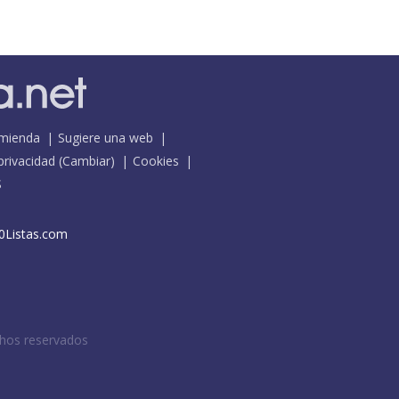
mienda
Sugiere una web
 privacidad
(
Cambiar
)
Cookies
S
0Listas.com
chos reservados