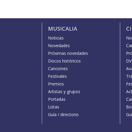
MUSICALIA
C
Noticias
Not
Novedades
Car
Próximas novedades
Pr
Discos históricos
DV
Canciones
Av
Festivales
Trá
Premios
Fe
Artistas y grupos
Act
Portadas
Car
Listas
Bo
Guía / directorio
Guí