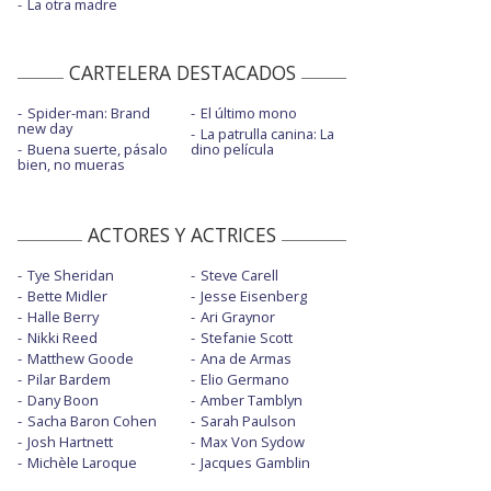
La otra madre
CARTELERA DESTACADOS
Spider-man: Brand
El último mono
new day
La patrulla canina: La
Buena suerte, pásalo
dino película
bien, no mueras
ACTORES Y ACTRICES
Tye Sheridan
Steve Carell
Bette Midler
Jesse Eisenberg
Halle Berry
Ari Graynor
Nikki Reed
Stefanie Scott
Matthew Goode
Ana de Armas
Pilar Bardem
Elio Germano
Dany Boon
Amber Tamblyn
Sacha Baron Cohen
Sarah Paulson
Josh Hartnett
Max Von Sydow
Michèle Laroque
Jacques Gamblin