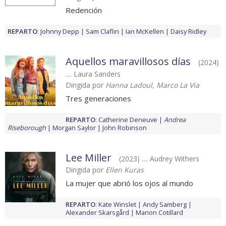
Redención
REPARTO
:
Johnny Depp
Sam Claflin
Ian McKellen
Daisy Ridley
Aquellos maravillosos días
(2024)
.... Laura Sanders
Dirigida por
Hanna Ladoul, Marco La Via
Tres generaciones
REPARTO
:
Catherine Deneuve
Andrea
Riseborough
Morgan Saylor
John Robinson
Lee Miller
(2023) .... Audrey Withers
Dirigida por
Ellen Kuras
La mujer que abrió los ojos al mundo
REPARTO
:
Kate Winslet
Andy Samberg
Alexander Skarsgård
Marion Cotillard