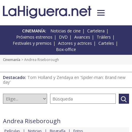
CINEMANÍA:
Noticias de cine
Cartelera
Próximos estrenos
DVD
Avances
Tráilers
Festivales y premios
Actores y actrices
Carteles
Box-office
Cinemanía
> Andrea Riseborough
Destacado:
Tom Holland y Zendaya en 'Spider-man: Brand new
day'
Andrea Riseborough
Películas
Noticias
Biografía
Fotos