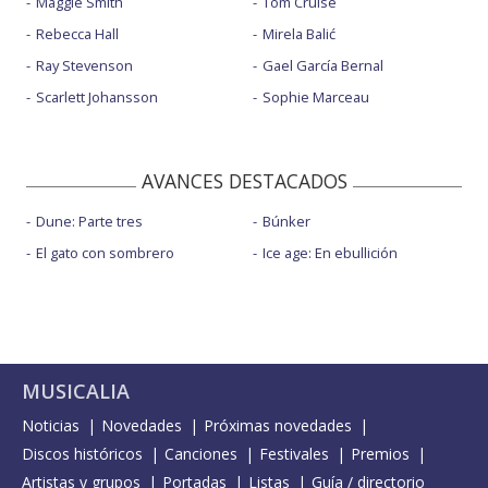
Maggie Smith
Tom Cruise
Rebecca Hall
Mirela Balić
Ray Stevenson
Gael García Bernal
Scarlett Johansson
Sophie Marceau
AVANCES DESTACADOS
Dune: Parte tres
Búnker
El gato con sombrero
Ice age: En ebullición
MUSICALIA
Noticias
Novedades
Próximas novedades
Discos históricos
Canciones
Festivales
Premios
Artistas y grupos
Portadas
Listas
Guía / directorio