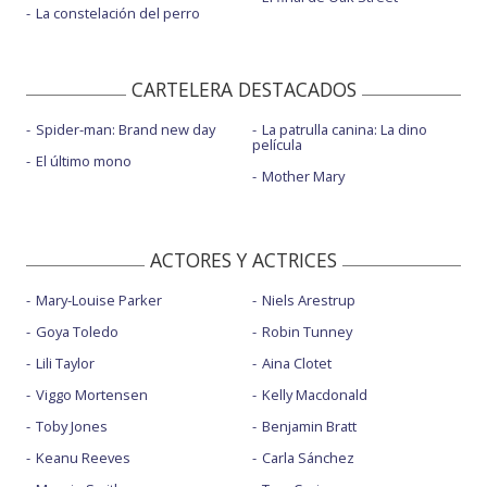
La constelación del perro
CARTELERA DESTACADOS
Spider-man: Brand new day
La patrulla canina: La dino
película
El último mono
Mother Mary
ACTORES Y ACTRICES
Mary-Louise Parker
Niels Arestrup
Goya Toledo
Robin Tunney
Lili Taylor
Aina Clotet
Viggo Mortensen
Kelly Macdonald
Toby Jones
Benjamin Bratt
Keanu Reeves
Carla Sánchez