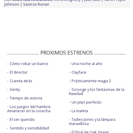
Johnson
Saoirse Ronan
PROXIMOS ESTRENOS
Cómo robar un banco
Una noche al año
El director
Clayface
Cuenta atrás
Prácticamente magia 2
Verity
Scrooge y los fantasmas de la
Navidad
Tiempo de victoria
Un plan perfecto
Los juegos del hambre:
Amanecer en la cosecha
La maleta
El ser querido
Tadeo Jones y la lámpara
maravillosa
Sentido y sensibilidad
El final de Oak Street