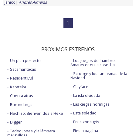
Janick
Andrés Almeida
1
PROXIMOS ESTRENOS
Un plan perfecto
Los juegos del hambre:
Amanecer en la cosecha
Sacamantecas
Scrooge y los fantasmas de la
Navidad
Resident Evil
Clayface
Karateka
La isla olvidada
Cuenta atrás
Las ciegas hormigas
Burundanga
Esta soledad
Hechizo: Bienvenidos a Hexe
En la zona gris
Digger
Fiesta pagäna
Tadeo Jones y la lámpara
maravillosa