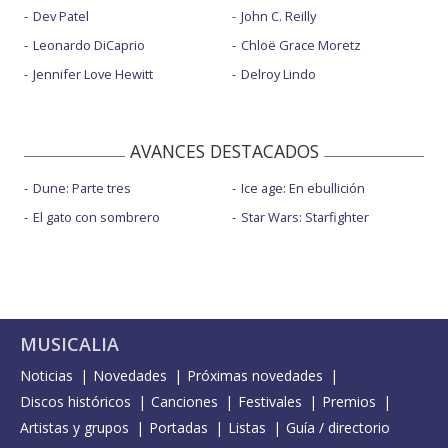
Dev Patel
John C. Reilly
Leonardo DiCaprio
Chloë Grace Moretz
Jennifer Love Hewitt
Delroy Lindo
AVANCES DESTACADOS
Dune: Parte tres
Ice age: En ebullición
El gato con sombrero
Star Wars: Starfighter
MUSICALIA
Noticias
Novedades
Próximas novedades
Discos históricos
Canciones
Festivales
Premios
Artistas y grupos
Portadas
Listas
Guía / directorio