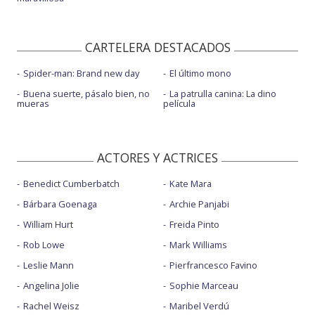
CARTELERA DESTACADOS
Spider-man: Brand new day
El último mono
Buena suerte, pásalo bien, no
La patrulla canina: La dino
mueras
película
ACTORES Y ACTRICES
Benedict Cumberbatch
Kate Mara
Bárbara Goenaga
Archie Panjabi
William Hurt
Freida Pinto
Rob Lowe
Mark Williams
Leslie Mann
Pierfrancesco Favino
Angelina Jolie
Sophie Marceau
Rachel Weisz
Maribel Verdú