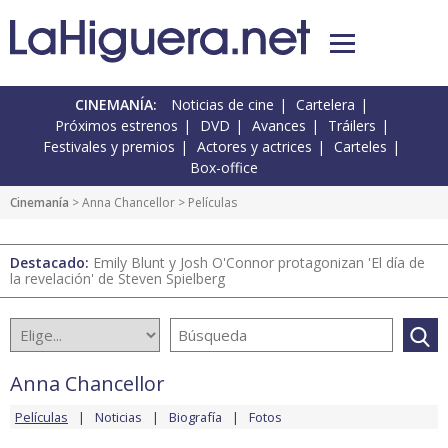
CINEMANÍA:
Noticias de cine
Cartelera
Próximos estrenos
DVD
Avances
Tráilers
Festivales y premios
Actores y actrices
Carteles
Box-office
Cinemanía
>
Anna Chancellor
> Películas
Destacado:
Emily Blunt y Josh O'Connor protagonizan 'El día de
la revelación' de Steven Spielberg
Anna Chancellor
Películas
Noticias
Biografía
Fotos