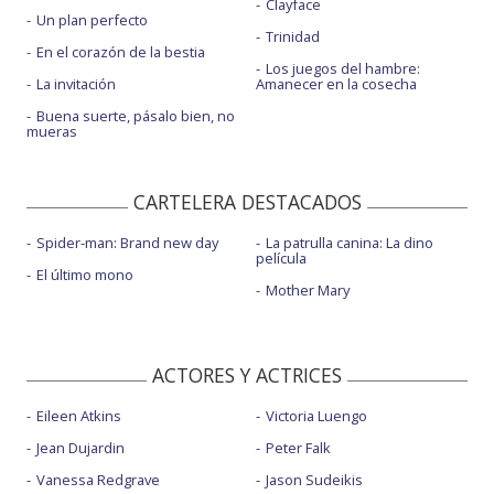
Clayface
Un plan perfecto
Trinidad
En el corazón de la bestia
Los juegos del hambre:
La invitación
Amanecer en la cosecha
Buena suerte, pásalo bien, no
mueras
CARTELERA DESTACADOS
Spider-man: Brand new day
La patrulla canina: La dino
película
El último mono
Mother Mary
ACTORES Y ACTRICES
Eileen Atkins
Victoria Luengo
Jean Dujardin
Peter Falk
Vanessa Redgrave
Jason Sudeikis