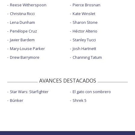
Reese Witherspoon
Pierce Brosnan
Christina Ricci
Kate Winslet
Lena Dunham
Sharon Stone
Penélope Cruz
Héctor Alterio
Javier Bardem
Stanley Tucci
Mary-Louise Parker
Josh Hartnett
Drew Barrymore
Channing Tatum
AVANCES DESTACADOS
Star Wars: Starfighter
El gato con sombrero
Búnker
Shrek 5