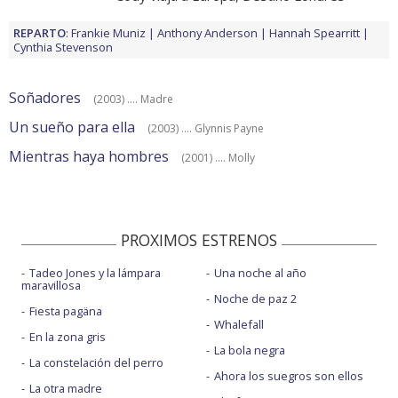
REPARTO
:
Frankie Muniz
Anthony Anderson
Hannah Spearritt
Cynthia Stevenson
Soñadores
(2003) .... Madre
Un sueño para ella
(2003) .... Glynnis Payne
Mientras haya hombres
(2001) .... Molly
PROXIMOS ESTRENOS
Tadeo Jones y la lámpara
Una noche al año
maravillosa
Noche de paz 2
Fiesta pagäna
Whalefall
En la zona gris
La bola negra
La constelación del perro
Ahora los suegros son ellos
La otra madre