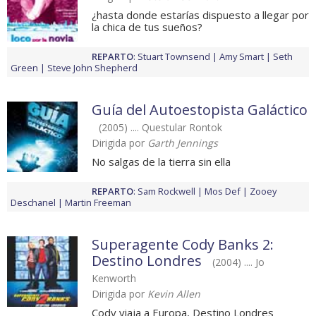
¿hasta donde estarías dispuesto a llegar por
la chica de tus sueños?
REPARTO
:
Stuart Townsend
Amy Smart
Seth
Green
Steve John Shepherd
Guía del Autoestopista Galáctico
(2005) .... Questular Rontok
Dirigida por
Garth Jennings
No salgas de la tierra sin ella
REPARTO
:
Sam Rockwell
Mos Def
Zooey
Deschanel
Martin Freeman
Superagente Cody Banks 2:
Destino Londres
(2004) .... Jo
Kenworth
Dirigida por
Kevin Allen
Cody viaja a Europa, Destino Londres