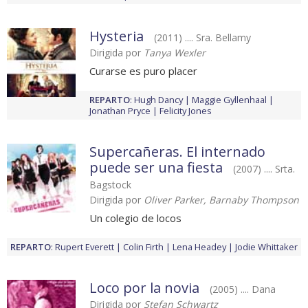
Hysteria
(2011) .... Sra. Bellamy
Dirigida por
Tanya Wexler
Curarse es puro placer
REPARTO
:
Hugh Dancy
Maggie Gyllenhaal
Jonathan Pryce
Felicity Jones
Supercañeras. El internado
puede ser una fiesta
(2007) .... Srta.
Bagstock
Dirigida por
Oliver Parker, Barnaby Thompson
Un colegio de locos
REPARTO
:
Rupert Everett
Colin Firth
Lena Headey
Jodie Whittaker
Loco por la novia
(2005) .... Dana
Dirigida por
Stefan Schwartz