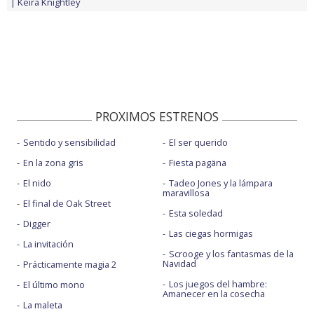
Keira Knightley
PROXIMOS ESTRENOS
Sentido y sensibilidad
El ser querido
En la zona gris
Fiesta pagäna
El nido
Tadeo Jones y la lámpara
maravillosa
El final de Oak Street
Esta soledad
Digger
Las ciegas hormigas
La invitación
Scrooge y los fantasmas de la
Navidad
Prácticamente magia 2
Los juegos del hambre:
El último mono
Amanecer en la cosecha
La maleta