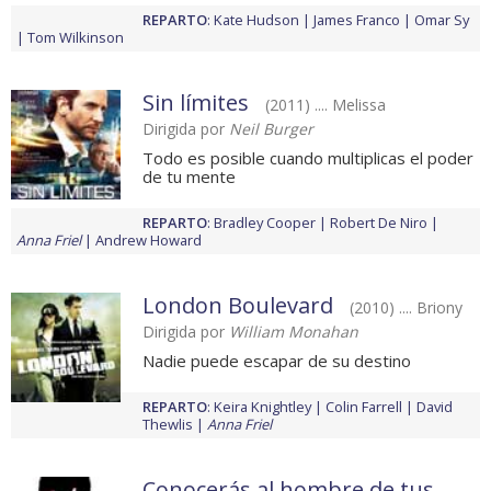
REPARTO
:
Kate Hudson
James Franco
Omar Sy
Tom Wilkinson
Sin límites
(2011) .... Melissa
Dirigida por
Neil Burger
Todo es posible cuando multiplicas el poder
de tu mente
REPARTO
:
Bradley Cooper
Robert De Niro
Anna Friel
Andrew Howard
London Boulevard
(2010) .... Briony
Dirigida por
William Monahan
Nadie puede escapar de su destino
REPARTO
:
Keira Knightley
Colin Farrell
David
Thewlis
Anna Friel
Conocerás al hombre de tus