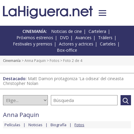
CINEMANÍA:
Noticias de cine
Cartelera
Próximos estrenos
DVD
Avances
Tráilers
Festivales y premios
Actores y actrices
Carteles
Box-office
Cinemanía
>
Anna Paquin
>
Fotos
> Foto 2 de 4
Destacado:
Matt Damon protagoniza 'La odisea' del cineasta
Christopher Nolan
Anna Paquin
Películas
Noticias
Biografía
Fotos