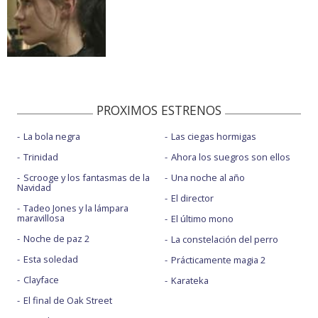
PROXIMOS ESTRENOS
La bola negra
Las ciegas hormigas
Trinidad
Ahora los suegros son ellos
Scrooge y los fantasmas de la
Una noche al año
Navidad
El director
Tadeo Jones y la lámpara
maravillosa
El último mono
Noche de paz 2
La constelación del perro
Esta soledad
Prácticamente magia 2
Clayface
Karateka
El final de Oak Street