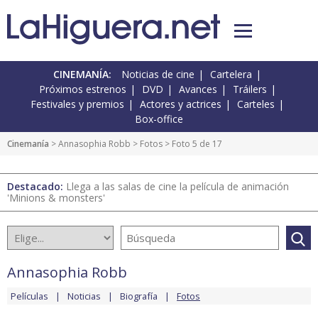
CINEMANÍA:
Noticias de cine
Cartelera
Próximos estrenos
DVD
Avances
Tráilers
Festivales y premios
Actores y actrices
Carteles
Box-office
Cinemanía
>
Annasophia Robb
>
Fotos
> Foto 5 de 17
Destacado:
Llega a las salas de cine la película de animación
'Minions & monsters'
Annasophia Robb
Películas
Noticias
Biografía
Fotos