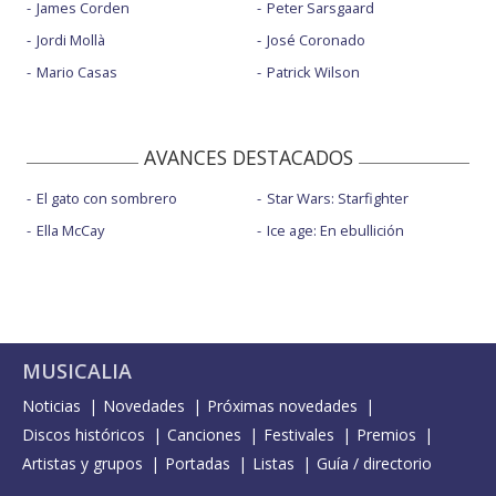
James Corden
Peter Sarsgaard
Jordi Mollà
José Coronado
Mario Casas
Patrick Wilson
AVANCES DESTACADOS
El gato con sombrero
Star Wars: Starfighter
Ella McCay
Ice age: En ebullición
MUSICALIA
Noticias
Novedades
Próximas novedades
Discos históricos
Canciones
Festivales
Premios
Artistas y grupos
Portadas
Listas
Guía / directorio