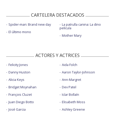
CARTELERA DESTACADOS
Spider-man: Brand new day
La patrulla canina: La dino
película
El último mono
Mother Mary
ACTORES Y ACTRICES
Felicity Jones
Aida Folch
Danny Huston
Aaron Taylor-Johnson
Alicia Keys
Ann-Margret
Bridget Moynahan
Dev Patel
François Cluzet
Icíar Bollaín
Juan Diego Botto
Elisabeth Moss
José Garcia
Ashley Greene