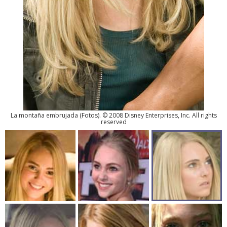
La montaña embrujada
(
Fotos
). © 2008 Disney Enterprises, Inc. All rights
reserved