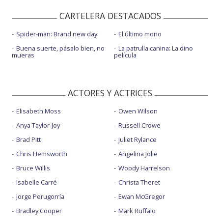
CARTELERA DESTACADOS
Spider-man: Brand new day
El último mono
Buena suerte, pásalo bien, no
La patrulla canina: La dino
mueras
película
ACTORES Y ACTRICES
Elisabeth Moss
Owen Wilson
Anya Taylor-Joy
Russell Crowe
Brad Pitt
Juliet Rylance
Chris Hemsworth
Angelina Jolie
Bruce Willis
Woody Harrelson
Isabelle Carré
Christa Theret
Jorge Perugorría
Ewan McGregor
Bradley Cooper
Mark Ruffalo