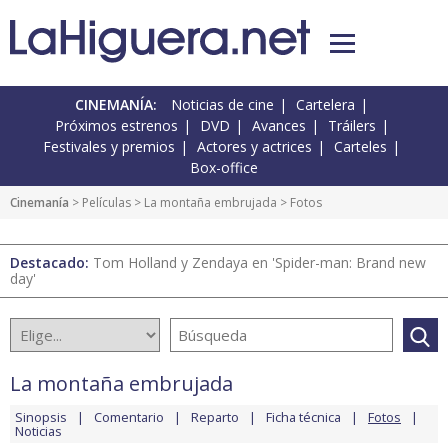
CINEMANÍA:
Noticias de cine
Cartelera
Próximos estrenos
DVD
Avances
Tráilers
Festivales y premios
Actores y actrices
Carteles
Box-office
Cinemanía
> Películas >
La montaña embrujada
> Fotos
Destacado:
Tom Holland y Zendaya en 'Spider-man: Brand new
day'
La montaña embrujada
Sinopsis
Comentario
Reparto
Ficha técnica
Fotos
Noticias