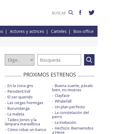
os
Actores y actrices
Carteles
Box-office
PROXIMOS ESTRENOS
En la zona gris
Buena suerte, pásalo
bien, no mueras
Resident Evil
Clayface
El ser querido
Whalefall
Las ciegas hormigas
Un plan perfecto
Burundanga
La constelación del
La maleta
perro
Tadeo Jones y la
La invitación
lámpara maravillosa
Hechizo: Bienvenidos
Cómo robar un banco
a Hexe