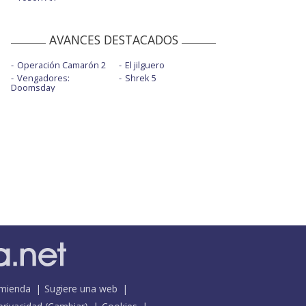
AVANCES DESTACADOS
Operación Camarón 2
El jilguero
Vengadores:
Shrek 5
Doomsday
mienda
Sugiere una web