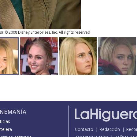
s
). © 2008 Disney Enterprises, Inc. All rights reserved
INEMANÍA
icias
telera
Contacto
Redacción
Reco