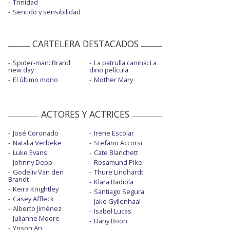
Trinidad
Sentido y sensibilidad
CARTELERA DESTACADOS
Spider-man: Brand
La patrulla canina: La
new day
dino película
El último mono
Mother Mary
ACTORES Y ACTRICES
José Coronado
Irene Escolar
Natalia Verbeke
Stefano Accorsi
Luke Evans
Cate Blanchett
Johnny Depp
Rosamund Pike
Godeliv Van den
Thure Lindhardt
Brandt
Klara Badiola
Keira Knightley
Santiago Segura
Casey Affleck
Jake Gyllenhaal
Alberto Jiménez
Isabel Lucas
Julianne Moore
Dany Boon
Yoson An