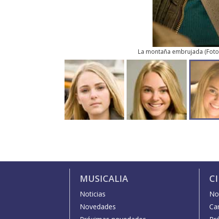
La montaña embrujada
(
Foto
MUSICALIA
C
Noticias
Not
Novedades
Car