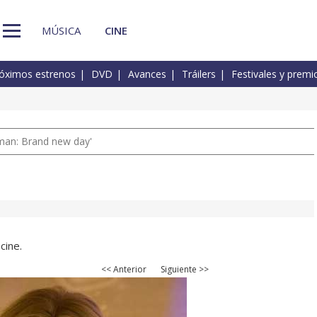
MÚSICA
CINE
óximos estrenos
DVD
Avances
Tráilers
Festivales y premi
man: Brand new day'
cine.
<< Anterior
Siguiente >>