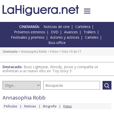
CINEMANÍA:
Noticias de cine
Cartelera
Próximos estrenos
DVD
Avances
Tráilers
Festivales y premios
Actores y actrices
Carteles
Box-office
Cinemanía
>
Annasophia Robb
>
Fotos
> Foto 10 de 17
Destacado:
Buzz Lightyear, Woody, Jessie y compañía se
enfrentan a un nuevo reto en 'Toy story 5'
Annasophia Robb
Películas
Noticias
Biografía
Fotos