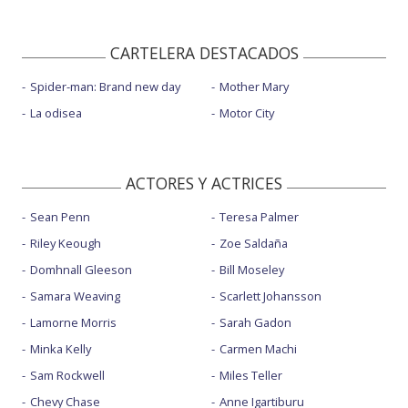
CARTELERA DESTACADOS
Spider-man: Brand new day
Mother Mary
La odisea
Motor City
ACTORES Y ACTRICES
Sean Penn
Teresa Palmer
Riley Keough
Zoe Saldaña
Domhnall Gleeson
Bill Moseley
Samara Weaving
Scarlett Johansson
Lamorne Morris
Sarah Gadon
Minka Kelly
Carmen Machi
Sam Rockwell
Miles Teller
Chevy Chase
Anne Igartiburu