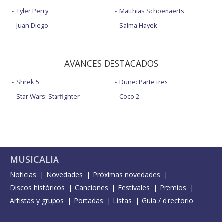
Tyler Perry
Matthias Schoenaerts
Juan Diego
Salma Hayek
AVANCES DESTACADOS
Shrek 5
Dune: Parte tres
Star Wars: Starfighter
Coco 2
MUSICALIA
Noticias
Novedades
Próximas novedades
Discos históricos
Canciones
Festivales
Premios
Artistas y grupos
Portadas
Listas
Guía / directorio