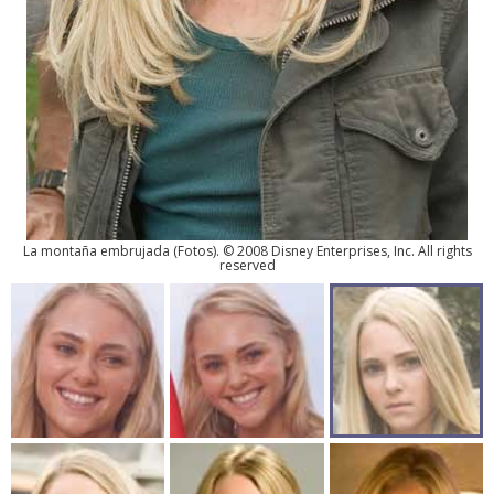
La montaña embrujada
(
Fotos
). © 2008 Disney Enterprises, Inc. All rights
reserved