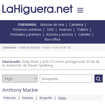
CINEMANÍA:
Noticias de cine
Cartelera
Próximos estrenos
DVD
Avances
Tráilers
Festivales y premios
Actores y actrices
Carteles
Box-office
Cinemanía
>
Anthony Mackie
>
Fotos
> Foto 8 de 18
Destacado:
Emily Blunt y Josh O'Connor protagonizan 'El día de
la revelación' de Steven Spielberg
Anthony Mackie
Películas
Noticias
Biografía
Fotos