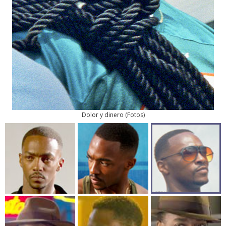
Dolor y dinero
(
Fotos
)