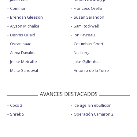
Common
Francesc Orella
Brendan Gleeson
Susan Sarandon
Alyson Michalka
Sam Rockwell
Dennis Quaid
Jon Favreau
Oscar Isaac
Columbus Short
Alexa Davalos
Nia Long
Jesse Metcalfe
Jake Gyllenhaal
Maite Sandoval
Antonio de la Torre
AVANCES DESTACADOS
Coco 2
Ice age: En ebullición
Shrek 5
Operación Camarón 2