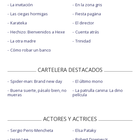
La invitación
En la zona gris
Las ciegas hormigas
Fiesta pagäna
Karateka
El director
Hechizo: Bienvenidos a Hexe
Cuenta atrás
La otra madre
Trinidad
Cómo robar un banco
CARTELERA DESTACADOS
Spider-man: Brand new day
El último mono
Buena suerte, pásalo bien, no
La patrulla canina: La dino
mueras
película
ACTORES Y ACTRICES
Sergio Peris-Mencheta
Elsa Pataky
Jason Lee
Robert Downey Jr.