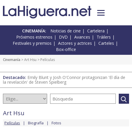
CINEMANÍA:
Noticias de cine
Cartelera
Próximos estrenos
DVD
Avances
Tráilers
Festivales y premios
Actores y actrices
Carteles
Box-office
Cinemanía
>
Art Hsu
> Películas
Destacado:
Emily Blunt y Josh O'Connor protagonizan 'El día de
la revelación' de Steven Spielberg
Art Hsu
Películas
Biografía
Fotos