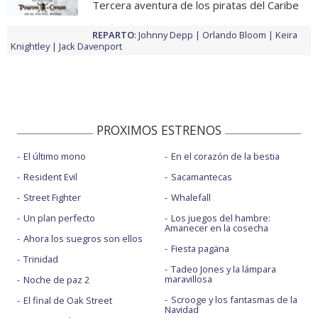
Tercera aventura de los piratas del Caribe
REPARTO
:
Johnny Depp
Orlando Bloom
Keira
Knightley
Jack Davenport
PROXIMOS ESTRENOS
El último mono
En el corazón de la bestia
Resident Evil
Sacamantecas
Street Fighter
Whalefall
Un plan perfecto
Los juegos del hambre:
Amanecer en la cosecha
Ahora los suegros son ellos
Fiesta pagäna
Trinidad
Tadeo Jones y la lámpara
maravillosa
Noche de paz 2
Scrooge y los fantasmas de la
El final de Oak Street
Navidad