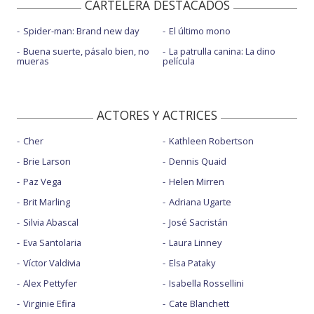
CARTELERA DESTACADOS
Spider-man: Brand new day
El último mono
Buena suerte, pásalo bien, no
La patrulla canina: La dino
mueras
película
ACTORES Y ACTRICES
Cher
Kathleen Robertson
Brie Larson
Dennis Quaid
Paz Vega
Helen Mirren
Brit Marling
Adriana Ugarte
Silvia Abascal
José Sacristán
Eva Santolaria
Laura Linney
Víctor Valdivia
Elsa Pataky
Alex Pettyfer
Isabella Rossellini
Virginie Efira
Cate Blanchett