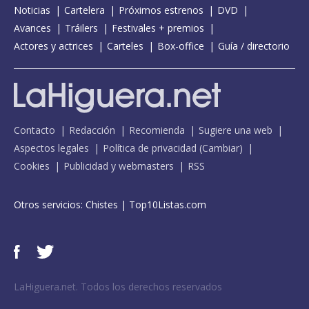
Noticias
Cartelera
Próximos estrenos
DVD
Avances
Tráilers
Festivales + premios
Actores y actrices
Carteles
Box-office
Guía / directorio
Contacto
Redacción
Recomienda
Sugiere una web
Aspectos legales
Política de privacidad
(
Cambiar
)
Cookies
Publicidad y webmasters
RSS
Otros servicios:
Chistes
|
Top10Listas.com
LaHiguera.net. Todos los derechos reservados