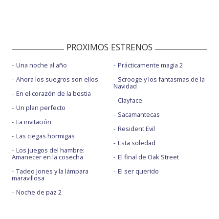
PROXIMOS ESTRENOS
Una noche al año
Prácticamente magia 2
Ahora los suegros son ellos
Scrooge y los fantasmas de la
Navidad
En el corazón de la bestia
Clayface
Un plan perfecto
Sacamantecas
La invitación
Resident Evil
Las ciegas hormigas
Esta soledad
Los juegos del hambre:
Amanecer en la cosecha
El final de Oak Street
Tadeo Jones y la lámpara
El ser querido
maravillosa
Noche de paz 2