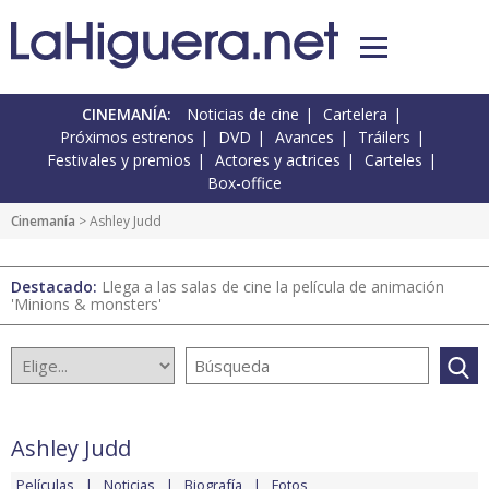
CINEMANÍA:
Noticias de cine
Cartelera
Próximos estrenos
DVD
Avances
Tráilers
Festivales y premios
Actores y actrices
Carteles
Box-office
Cinemanía
> Ashley Judd
Destacado:
Llega a las salas de cine la película de animación
'Minions & monsters'
Ashley Judd
Películas
Noticias
Biografía
Fotos