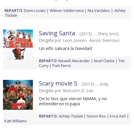
REPARTO
:
Demi Lovato
Wilmer Valderrama
Nia Vardalos
Ashley
Tisdale
Saving Santa
(2013) .... Shiny (voz)
Dirigida por
Leon Joosen, Aaron Seelman
Un elfo salvará la Navidad
REPARTO
:
Newell Alexander
Noel Clarke
Tim
Curry
Pam Ferris
Scary movie 5
(2013) .... Jody
Dirigida por
Malcolm D. Lee
De lo tíos que vieron MAMA, y no
entendieron ni papa
REPARTO
:
Ashley Tisdale
Simon Rex
Erica Ash
Katt Williams