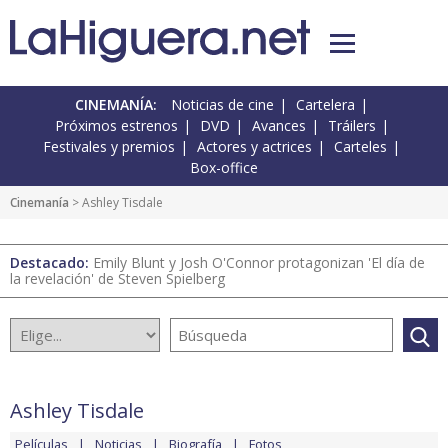
CINEMANÍA:
Noticias de cine
Cartelera
Próximos estrenos
DVD
Avances
Tráilers
Festivales y premios
Actores y actrices
Carteles
Box-office
Cinemanía
> Ashley Tisdale
Destacado:
Emily Blunt y Josh O'Connor protagonizan 'El día de
la revelación' de Steven Spielberg
Ashley Tisdale
Películas
Noticias
Biografía
Fotos