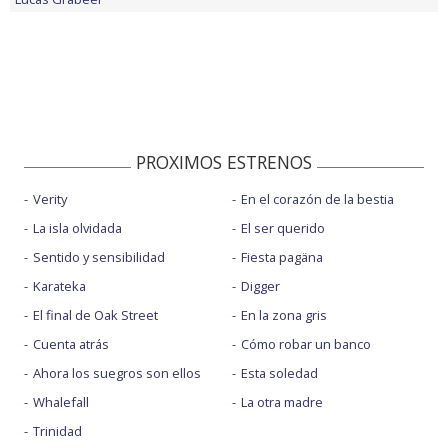
PROXIMOS ESTRENOS
Verity
En el corazón de la bestia
La isla olvidada
El ser querido
Sentido y sensibilidad
Fiesta pagäna
Karateka
Digger
El final de Oak Street
En la zona gris
Cuenta atrás
Cómo robar un banco
Ahora los suegros son ellos
Esta soledad
Whalefall
La otra madre
Trinidad