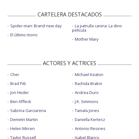
CARTELERA DESTACADOS
Spider-man: Brand new day
La patrulla canina: La dino
película
El último mono
Mother Mary
ACTORES Y ACTRICES
Cher
Michael Keaton
Brad Pitt
Rachida Brakni
Jon Heder
Andrea Duro
Ben Affleck
J.K. Simmons
Sabrina Garciarena
Tamala Jones
Demetri Martin
Daniella Kertesz
Helen Mirren
Antonio Resines
Taylor Russell
Isabel Blanco