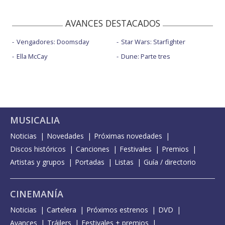
AVANCES DESTACADOS
Vengadores: Doomsday
Star Wars: Starfighter
Ella McCay
Dune: Parte tres
MUSICALIA
Noticias
Novedades
Próximas novedades
Discos históricos
Canciones
Festivales
Premios
Artistas y grupos
Portadas
Listas
Guía / directorio
CINEMANÍA
Noticias
Cartelera
Próximos estrenos
DVD
Avances
Tráilers
Festivales + premios