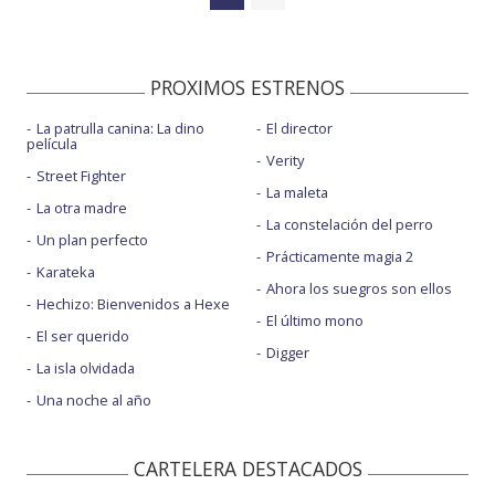
PROXIMOS ESTRENOS
La patrulla canina: La dino
El director
película
Verity
Street Fighter
La maleta
La otra madre
La constelación del perro
Un plan perfecto
Prácticamente magia 2
Karateka
Ahora los suegros son ellos
Hechizo: Bienvenidos a Hexe
El último mono
El ser querido
Digger
La isla olvidada
Una noche al año
CARTELERA DESTACADOS