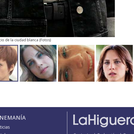
ncio de la ciudad blanca
(
Fotos
)
INEMANÍA
icias