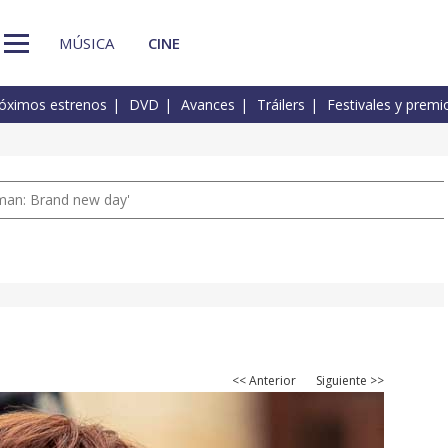
MÚSICA
CINE
óximos estrenos
DVD
Avances
Tráilers
Festivales y premi
man: Brand new day'
<< Anterior
Siguiente >>