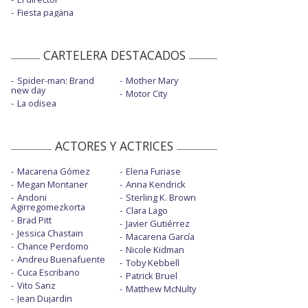
Fiesta pagäna
CARTELERA DESTACADOS
Spider-man: Brand
Mother Mary
new day
Motor City
La odisea
ACTORES Y ACTRICES
Macarena Gómez
Elena Furiase
Megan Montaner
Anna Kendrick
Andoni
Sterling K. Brown
Agirregomezkorta
Clara Lago
Brad Pitt
Javier Gutiérrez
Jessica Chastain
Macarena García
Chance Perdomo
Nicole Kidman
Andreu Buenafuente
Toby Kebbell
Cuca Escribano
Patrick Bruel
Vito Sanz
Matthew McNulty
Jean Dujardin