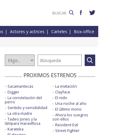
os
Actores y actrices
Carteles
Box-office
PROXIMOS ESTRENOS
Sacamantecas
La invitación
Digger
Clayface
La constelación del
El nido
perro
Una noche al año
Sentido y sensibilidad
El último mono
La otra madre
Ahora los suegros
Tadeo Jones y la
son ellos
lámpara maravillosa
Resident Evil
Karateka
Street Fighter
El director