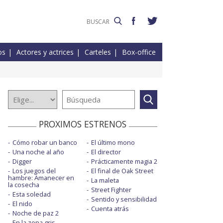
os
Actores y actrices
Carteles
Box-office
PROXIMOS ESTRENOS
Cómo robar un banco
El último mono
Una noche al año
El director
Digger
Prácticamente magia 2
Los juegos del
El final de Oak Street
hambre: Amanecer en
La maleta
la cosecha
Street Fighter
Esta soledad
Sentido y sensibilidad
El nido
Cuenta atrás
Noche de paz 2
En la zona gris