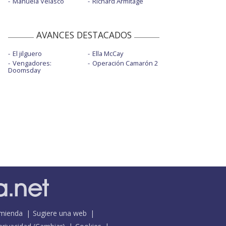
Manuela Velasco
Richard Armitage
AVANCES DESTACADOS
El jilguero
Ella McCay
Vengadores:
Operación Camarón 2
Doomsday
mienda
Sugiere una web