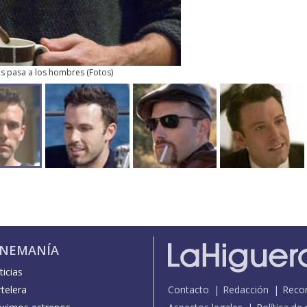
es pasa a los hombres
(
Fotos
)
INEMANÍA
icias
telera
Contacto
Redacción
Reco