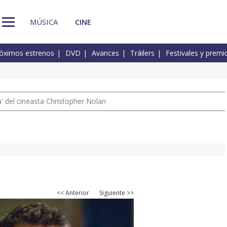
MÚSICA
CINE
óximos estrenos
DVD
Avances
Tráilers
Festivales y premi
 del cineasta Christopher Nolan
<< Anterior
Siguiente >>