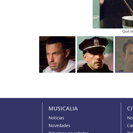
Qué l
MUSICALIA
C
Noticias
Not
Novedades
Car