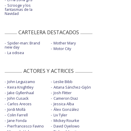
Scrooge y los
fantasmas de la
Navidad
CARTELERA DESTACADOS
Spider-man: Brand
Mother Mary
new day
Motor City
La odisea
ACTORES Y ACTRICES
John Leguizamo
Leslie Bibb
Keira Knightley
Aitana Sánchez-Gijón
Jake Gyllenhaal
Josh Flitter
John Cusack
Cameron Diaz
Carlos Areces
Jessica Alba
Jordi Mollà
Álex González
Colin Farrell
Liv Tyler
Jane Fonda
Mickey Rourke
Pierfrancesco Favino
David Oyelowo