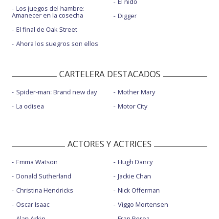
El nido
Los juegos del hambre:
Amanecer en la cosecha
Digger
El final de Oak Street
Ahora los suegros son ellos
CARTELERA DESTACADOS
Spider-man: Brand new day
Mother Mary
La odisea
Motor City
ACTORES Y ACTRICES
Emma Watson
Hugh Dancy
Donald Sutherland
Jackie Chan
Christina Hendricks
Nick Offerman
Oscar Isaac
Viggo Mortensen
Alan Arkin
Fran Perea