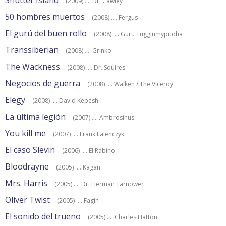
Shutter Island
(2009) .... Dr. Cawley
50 hombres muertos
(2008) .... Fergus
El gurú del buen rollo
(2008) .... Guru Tugginmypudha
Transsiberian
(2008) .... Grinko
The Wackness
(2008) .... Dr. Squires
Negocios de guerra
(2008) .... Walken / The Viceroy
Elegy
(2008) .... David Kepesh
La última legión
(2007) .... Ambrosinus
You kill me
(2007) .... Frank Falenczyk
El caso Slevin
(2006) .... El Rabino
Bloodrayne
(2005) .... Kagan
Mrs. Harris
(2005) .... Dr. Herman Tarnower
Oliver Twist
(2005) .... Fagin
El sonido del trueno
(2005) .... Charles Hatton