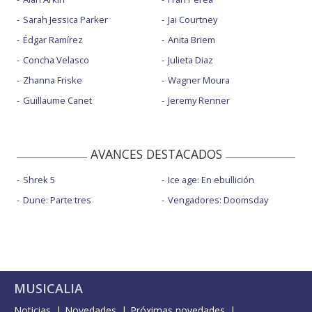
Sarah Jessica Parker
Jai Courtney
Édgar Ramírez
Anita Briem
Concha Velasco
Julieta Diaz
Zhanna Friske
Wagner Moura
Guillaume Canet
Jeremy Renner
AVANCES DESTACADOS
Shrek 5
Ice age: En ebullición
Dune: Parte tres
Vengadores: Doomsday
MUSICALIA
Noticias
Novedades
Próximas novedades