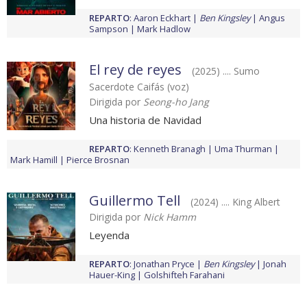
REPARTO
:
Aaron Eckhart
Ben Kingsley
Angus
Sampson
Mark Hadlow
El rey de reyes
(2025) .... Sumo
Sacerdote Caifás (voz)
Dirigida por
Seong-ho Jang
Una historia de Navidad
REPARTO
:
Kenneth Branagh
Uma Thurman
Mark Hamill
Pierce Brosnan
Guillermo Tell
(2024) .... King Albert
Dirigida por
Nick Hamm
Leyenda
REPARTO
:
Jonathan Pryce
Ben Kingsley
Jonah
Hauer-King
Golshifteh Farahani