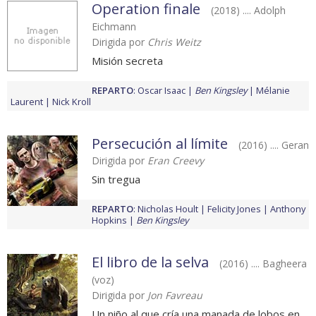
Operation finale
(2018) .... Adolph
Eichmann
Dirigida por
Chris Weitz
Misión secreta
REPARTO
:
Oscar Isaac
Ben Kingsley
Mélanie
Laurent
Nick Kroll
Persecución al límite
(2016) .... Geran
Dirigida por
Eran Creevy
Sin tregua
REPARTO
:
Nicholas Hoult
Felicity Jones
Anthony
Hopkins
Ben Kingsley
El libro de la selva
(2016) .... Bagheera
(voz)
Dirigida por
Jon Favreau
Un niño al que cría una manada de lobos en