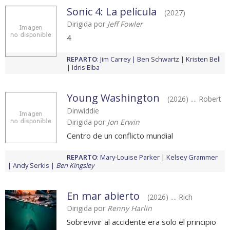
Sonic 4: La película
(2027)
Dirigida por
Jeff Fowler
4
REPARTO
:
Jim Carrey
Ben Schwartz
Kristen Bell
Idris Elba
Young Washington
(2026) .... Robert
Dinwiddie
Dirigida por
Jon Erwin
Centro de un conflicto mundial
REPARTO
:
Mary-Louise Parker
Kelsey Grammer
Andy Serkis
Ben Kingsley
En mar abierto
(2026) .... Rich
Dirigida por
Renny Harlin
Sobrevivir al accidente era solo el principio