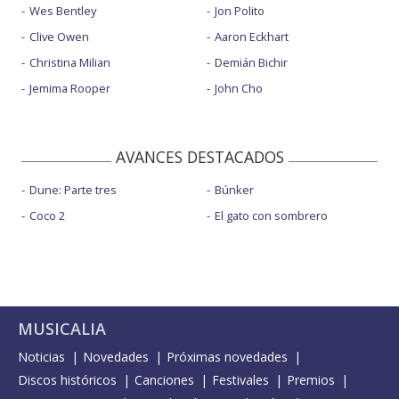
Wes Bentley
Jon Polito
Clive Owen
Aaron Eckhart
Christina Milian
Demián Bichir
Jemima Rooper
John Cho
AVANCES DESTACADOS
Dune: Parte tres
Búnker
Coco 2
El gato con sombrero
MUSICALIA
Noticias
Novedades
Próximas novedades
Discos históricos
Canciones
Festivales
Premios