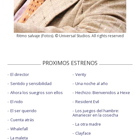
Ritmo salvaje
(
Fotos
). © Universal Studios. All rights reserved
PROXIMOS ESTRENOS
El director
Verity
Sentido y sensibilidad
Una noche al año
Ahora los suegros son ellos
Hechizo: Bienvenidos a Hexe
El nido
Resident Evil
El ser querido
Los juegos del hambre:
Amanecer en la cosecha
Cuenta atrás
La otra madre
Whalefall
Clayface
La maleta