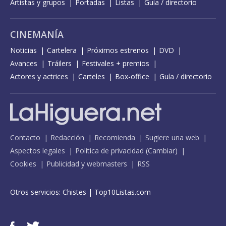
Artistas y grupos
Portadas
Listas
Guía / directorio
CINEMANÍA
Noticias
Cartelera
Próximos estrenos
DVD
Avances
Tráilers
Festivales + premios
Actores y actrices
Carteles
Box-office
Guía / directorio
Contacto
Redacción
Recomienda
Sugiere una web
Aspectos legales
Política de privacidad
(
Cambiar
)
Cookies
Publicidad y webmasters
RSS
Otros servicios:
Chistes
|
Top10Listas.com