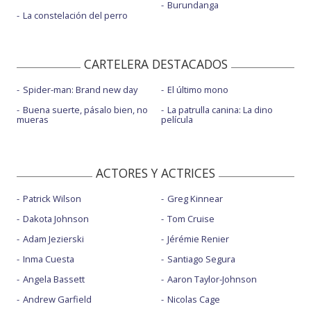
Burundanga
La constelación del perro
CARTELERA DESTACADOS
Spider-man: Brand new day
El último mono
Buena suerte, pásalo bien, no
La patrulla canina: La dino
mueras
película
ACTORES Y ACTRICES
Patrick Wilson
Greg Kinnear
Dakota Johnson
Tom Cruise
Adam Jezierski
Jérémie Renier
Inma Cuesta
Santiago Segura
Angela Bassett
Aaron Taylor-Johnson
Andrew Garfield
Nicolas Cage