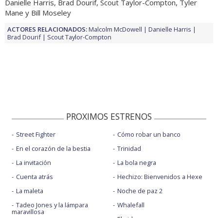
Danielle Harris, Brad Dourif, Scout Taylor-Compton, Tyler
Mane y Bill Moseley
ACTORES RELACIONADOS:
Malcolm McDowell
Danielle Harris
Brad Dourif
Scout Taylor-Compton
PROXIMOS ESTRENOS
Street Fighter
Cómo robar un banco
En el corazón de la bestia
Trinidad
La invitación
La bola negra
Cuenta atrás
Hechizo: Bienvenidos a Hexe
La maleta
Noche de paz 2
Tadeo Jones y la lámpara
Whalefall
maravillosa