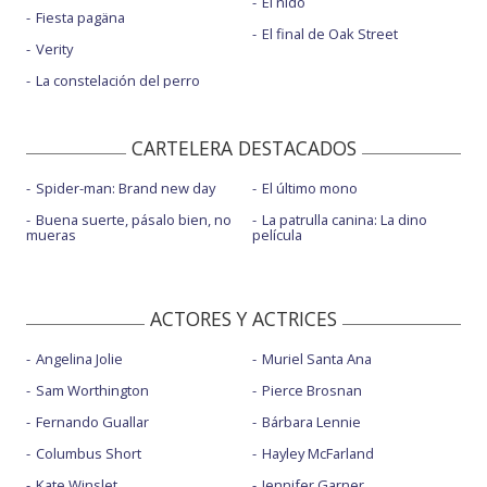
El nido
Fiesta pagäna
El final de Oak Street
Verity
La constelación del perro
CARTELERA DESTACADOS
Spider-man: Brand new day
El último mono
Buena suerte, pásalo bien, no
La patrulla canina: La dino
mueras
película
ACTORES Y ACTRICES
Angelina Jolie
Muriel Santa Ana
Sam Worthington
Pierce Brosnan
Fernando Guallar
Bárbara Lennie
Columbus Short
Hayley McFarland
Kate Winslet
Jennifer Garner