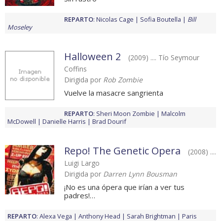
REPARTO
:
Nicolas Cage
Sofia Boutella
Bill
Moseley
Halloween 2
(2009) .... Tío Seymour
Coffins
Dirigida por
Rob Zombie
Vuelve la masacre sangrienta
REPARTO
:
Sheri Moon Zombie
Malcolm
McDowell
Danielle Harris
Brad Dourif
Repo! The Genetic Opera
(2008) ....
Luigi Largo
Dirigida por
Darren Lynn Bousman
¡No es una ópera que irían a ver tus
padres!…
REPARTO
:
Alexa Vega
Anthony Head
Sarah Brightman
Paris