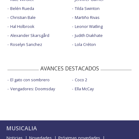
Belén Rueda
Tilda Swinton
Christian Bale
Martiño Rivas
Hal Holbrook
Leonor Watling
Alexander Skarsgård
Judith Diakhate
Roselyn Sanchez
Lola Créton
AVANCES DESTACADOS
El gato con sombrero
Coco 2
Vengadores: Doomsday
Ella McCay
MUSICALIA
Noticias
Novedades
Próximas novedades