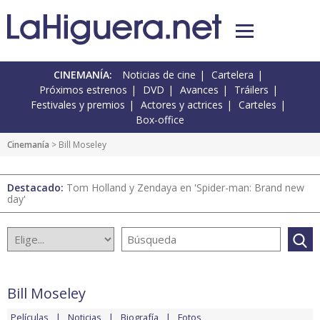
CINEMANÍA:
Noticias de cine
Cartelera
Próximos estrenos
DVD
Avances
Tráilers
Festivales y premios
Actores y actrices
Carteles
Box-office
Cinemanía
> Bill Moseley
Destacado:
Tom Holland y Zendaya en 'Spider-man: Brand new
day'
Bill Moseley
Películas
Noticias
Biografía
Fotos