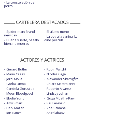
La constelación del
perro
CARTELERA DESTACADOS
Spider-man: Brand
El último mono
new day
La patrulla canina: La
Buena suerte, pásalo
dino película
bien, no mueras
ACTORES Y ACTRICES
Gerard Butler
Robin Wright
Mario Casas
Nicolas Cage
Jordi Mollà
Alexander Skarsgård
Gorka Otxoa
Chiara Mastroianni
Candela González
Roberto Álvarez
Moon Bloodgood
Lindsay Lohan
Elodie Yung
Gugu Mbatha-Raw
Amy Smart
Raúl Arévalo
Debi Mazar
Zoe Saldaña
Jon Hamm
Angelababy