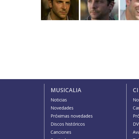
MUSICALIA
C
Noticias
Not
Novedades
Car
Próximas novedades
Pr
Discos históricos
DV
Canciones
Av