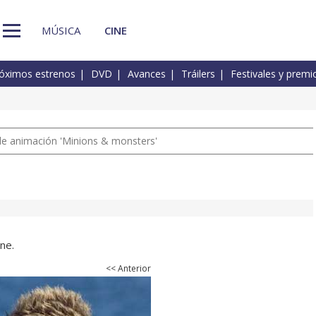
MÚSICA
CINE
óximos estrenos
DVD
Avances
Tráilers
Festivales y premi
a de animación 'Minions & monsters'
ne.
<< Anterior