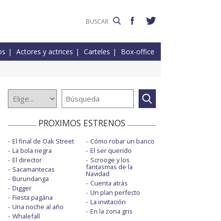
os
Actores y actrices
Carteles
Box-office
PROXIMOS ESTRENOS
El final de Oak Street
Cómo robar un banco
La bola negra
El ser querido
El director
Scrooge y los
fantasmas de la
Sacamantecas
Navidad
Burundanga
Cuenta atrás
Digger
Un plan perfecto
Fiesta pagäna
La invitación
Una noche al año
En la zona gris
Whalefall