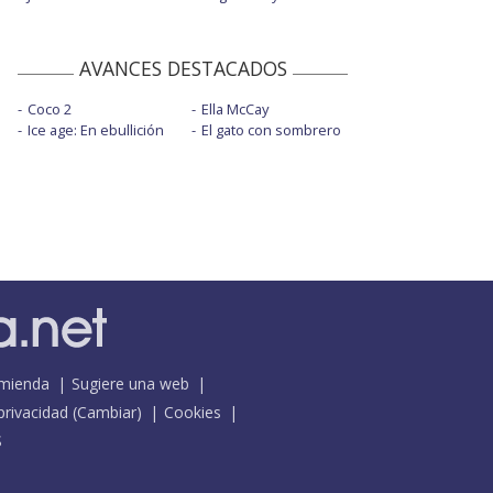
AVANCES DESTACADOS
Coco 2
Ella McCay
Ice age: En ebullición
El gato con sombrero
mienda
Sugiere una web
 privacidad
(
Cambiar
)
Cookies
S