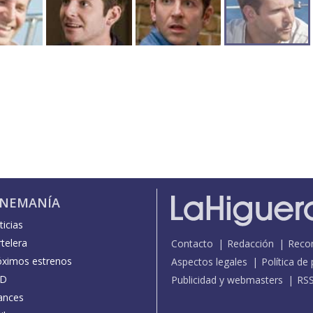
INEMANÍA
icias
telera
Contacto
Redacción
Reco
óximos estrenos
Aspectos legales
Política de
D
Publicidad y webmasters
RS
ances