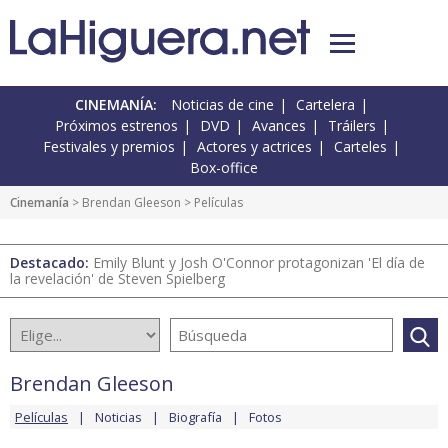
CINEMANÍA:
Noticias de cine
Cartelera
Próximos estrenos
DVD
Avances
Tráilers
Festivales y premios
Actores y actrices
Carteles
Box-office
Cinemanía
>
Brendan Gleeson
> Películas
Destacado:
Emily Blunt y Josh O'Connor protagonizan 'El día de
la revelación' de Steven Spielberg
Brendan Gleeson
Películas
Noticias
Biografía
Fotos