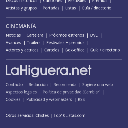
Discos históricos
Canciones
Festivales
Premios
Artistas y grupos
Portadas
Listas
Guía / directorio
CINEMANÍA
Noticias
Cartelera
Próximos estrenos
DVD
Avances
Tráilers
Festivales + premios
Actores y actrices
Carteles
Box-office
Guía / directorio
Contacto
Redacción
Recomienda
Sugiere una web
Aspectos legales
Política de privacidad
(
Cambiar
)
Cookies
Publicidad y webmasters
RSS
Otros servicios:
Chistes
|
Top10Listas.com