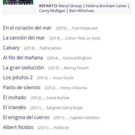
REPARTO
:
Meryl Streep
Helena Bonham Carter
Carey Mulligan
Ben Whishaw
En el corazón del mar
(2015) .... Tom Nickerson
La canción del mar
(2014) .... Conor / Mac Lir (voz)
Calvary
(2014) .... Padre James
Al filo del mañana
(2014) .... General Brigham
La gran seducción
(2013) .... Murray French
Los pitufos 2
(2013) .... Victor Doyle
Pacto de silencio
(2012) .... Henry Osborne
El invitado
(2012) .... David Barlow
El irlandés
(2011) .... Sargento Gerry Boyle
El enigma del cuervo
(2011) .... Capitán Hamilton
Albert Nobbs
(2011) .... Holloran