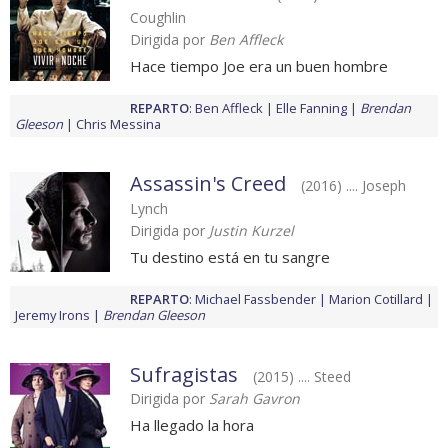
Coughlin
Dirigida por
Ben Affleck
Hace tiempo Joe era un buen hombre
REPARTO
:
Ben Affleck
Elle Fanning
Brendan
Gleeson
Chris Messina
Assassin's Creed
(2016) .... Joseph
Lynch
Dirigida por
Justin Kurzel
Tu destino está en tu sangre
REPARTO
:
Michael Fassbender
Marion Cotillard
Jeremy Irons
Brendan Gleeson
Sufragistas
(2015) .... Steed
Dirigida por
Sarah Gavron
Ha llegado la hora