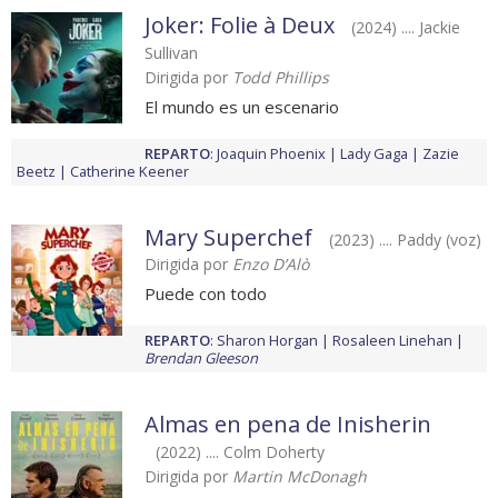
Joker: Folie à Deux
(2024) .... Jackie
Sullivan
Dirigida por
Todd Phillips
El mundo es un escenario
REPARTO
:
Joaquin Phoenix
Lady Gaga
Zazie
Beetz
Catherine Keener
Mary Superchef
(2023) .... Paddy (voz)
Dirigida por
Enzo D’Alò
Puede con todo
REPARTO
:
Sharon Horgan
Rosaleen Linehan
Brendan Gleeson
Almas en pena de Inisherin
(2022) .... Colm Doherty
Dirigida por
Martin McDonagh