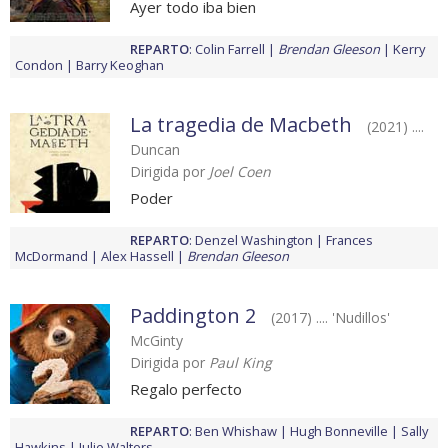
Ayer todo iba bien
REPARTO
:
Colin Farrell
Brendan Gleeson
Kerry
Condon
Barry Keoghan
La tragedia de Macbeth
(2021) ....
Duncan
Dirigida por
Joel Coen
Poder
REPARTO
:
Denzel Washington
Frances
McDormand
Alex Hassell
Brendan Gleeson
Paddington 2
(2017) .... 'Nudillos'
McGinty
Dirigida por
Paul King
Regalo perfecto
REPARTO
:
Ben Whishaw
Hugh Bonneville
Sally
Hawkins
Julie Walters