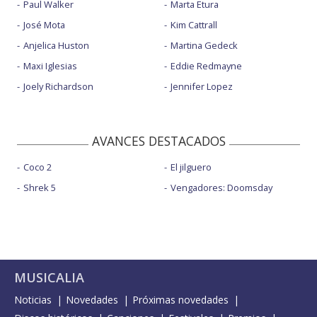
Paul Walker
Marta Etura
José Mota
Kim Cattrall
Anjelica Huston
Martina Gedeck
Maxi Iglesias
Eddie Redmayne
Joely Richardson
Jennifer Lopez
AVANCES DESTACADOS
Coco 2
El jilguero
Shrek 5
Vengadores: Doomsday
MUSICALIA
Noticias
Novedades
Próximas novedades