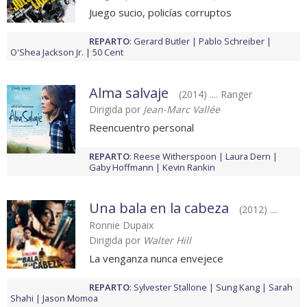
Juego sucio, policías corruptos
REPARTO
:
Gerard Butler
Pablo Schreiber
O'Shea Jackson Jr.
50 Cent
Alma salvaje
(2014) .... Ranger
Dirigida por
Jean-Marc Vallée
Reencuentro personal
REPARTO
:
Reese Witherspoon
Laura Dern
Gaby Hoffmann
Kevin Rankin
Una bala en la cabeza
(2012) ....
Ronnie Dupaix
Dirigida por
Walter Hill
La venganza nunca envejece
REPARTO
:
Sylvester Stallone
Sung Kang
Sarah
Shahi
Jason Momoa