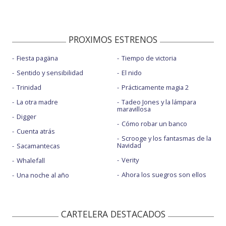
PROXIMOS ESTRENOS
Fiesta pagäna
Tiempo de victoria
Sentido y sensibilidad
El nido
Trinidad
Prácticamente magia 2
La otra madre
Tadeo Jones y la lámpara
maravillosa
Digger
Cómo robar un banco
Cuenta atrás
Scrooge y los fantasmas de la
Navidad
Sacamantecas
Verity
Whalefall
Ahora los suegros son ellos
Una noche al año
CARTELERA DESTACADOS