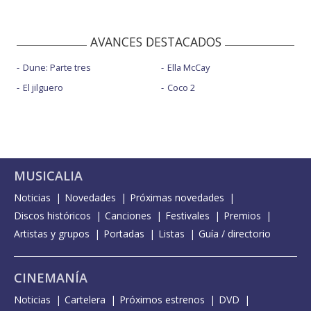
AVANCES DESTACADOS
Dune: Parte tres
Ella McCay
El jilguero
Coco 2
MUSICALIA
Noticias
Novedades
Próximas novedades
Discos históricos
Canciones
Festivales
Premios
Artistas y grupos
Portadas
Listas
Guía / directorio
CINEMANÍA
Noticias
Cartelera
Próximos estrenos
DVD