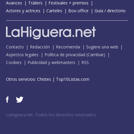
Avances
Tráilers
Festivales + premios
Actores y actrices
Carteles
Box-office
Guía / directorio
Contacto
Redacción
Recomienda
Sugiere una web
Aspectos legales
Política de privacidad
(
Cambiar
)
Cookies
Publicidad y webmasters
RSS
Otros servicios:
Chistes
|
Top10Listas.com
LaHiguera.net. Todos los derechos reservados