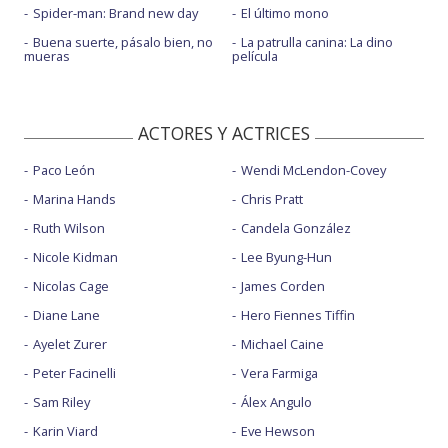
Spider-man: Brand new day
El último mono
Buena suerte, pásalo bien, no
La patrulla canina: La dino
mueras
película
ACTORES Y ACTRICES
Paco León
Wendi McLendon-Covey
Marina Hands
Chris Pratt
Ruth Wilson
Candela González
Nicole Kidman
Lee Byung-Hun
Nicolas Cage
James Corden
Diane Lane
Hero Fiennes Tiffin
Ayelet Zurer
Michael Caine
Peter Facinelli
Vera Farmiga
Sam Riley
Álex Angulo
Karin Viard
Eve Hewson